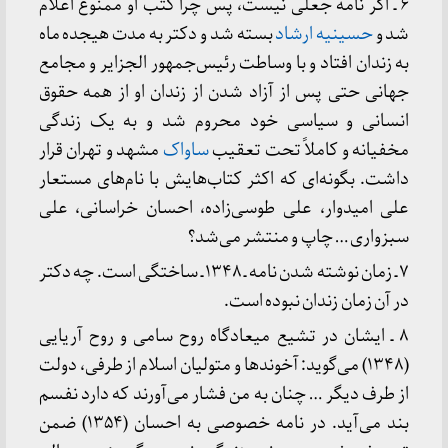
۶ ـ اگر نامه جعلی نیست، پس چرا کتب او ممنوع اعلام
شد و
حسینیه ارشاد
بسته شد و دکتر به مدت هیجده ماه
به زندان افتاد و با وساطت رئیس‌جمهور الجزایر و مجامع
جهانی حتی پس از آزاد شدن از زندان او از همه حقوق
انسانی و سیاسی خود محروم شد و به یک زندگی
مخفیانه و کاملاً تحت تعقیب
ساواک
مشهد و تهران قرار
داشت. بگونه‌ای که اکثر کتاب‌هایش با نام‌های مستعار
علی امیدوار، علی طوسی‌زاده، احسان خراسانی، علی
سبزواری … چاپ و منتشر می‌شد؟
۷ ـ زمان نوشته شدن نامه ـ ۱۳۴۸ ـ ساختگی است. چه دکتر
در آن زمان زندان نبوده است.
۸ ـ ایشان در تشیع میعادگاه روح سامی و روح آریایی
(۱۳۴۸) می‌گوید: آخوندها و متولیان اسلام از طرفی، دولت
از طرف دیگر … چنان به من فشار می‌آورند که دارد نفسم
بند می‌آید. در نامه خصوصی به احسان (۱۳۵۴) ضمن