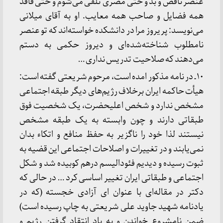
عنصر ناقص و بد و حتی مضری تلقی می‌شوم و حتی فاقد
همه فضایل و صاحب همه معایب. او به آقای میلانی
می‌نویسد: پریروز مرا در دانشکده خواسته‌اند که تو عنصر
نامطلوب شناخته‌شده‌ای و دیروز حکمی به دستم
می‌دهند که صلاحیت تدریس نداری …
۱۰ ـ در نامه مذکور امده است، مرحوم شریعتی گفته است:
هیأت حاکمه ایران برخلاف رژیم‌های دیگر طبقه اجتماعی
مشخص ندارد و شخص اعلیحضرت، یک شخصیت فوق
طبقاتی دارند و چون وابسته به یک طبقه مشخص
نیستند لذا خود را ناگزیر به حفظ منافع و اتکاء بدان
نمی‌یابند و در تغییرات و اصلاحات اجتماعی این قضیه به
ثبوت رسیده و دیدیم فئودالیسم درهم کوبیده شد و شکل
اجتماعی و طبقاتی ایران تغییر اساسی کرد … در حالی که
دکتر در مقاله‌ای با عنوان ای آزادی خجسته (که در
یادنامه شهید جاوید علی شریعتی به چاپ رسیده است)
ضمن نامشروع خواندن و به باد انتقاد گرفتن رژیم و