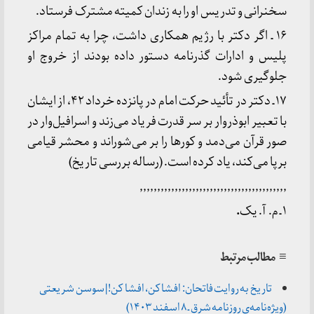
سخنرانی و تدریس او را به زندان کمیته مشترک فرستاد.
۱۶ ـ اگر دکتر با رژیم همکاری داشت، چرا به تمام مراکز
پلیس و ادارات گذرنامه دستور داده بودند از خروج او
جلوگیری شود.
۱۷ ـ دکتر در تأئید حرکت امام در پانزده خرداد ۴۲، از ایشان
با تعبیر ابوذروار بر سر قدرت فریاد می‌زند و اسرافیل‌وار در
صور قرآن می‌دمد و کورها را بر می‌شوراند و محشر قیامی
برپا می‌کند، یاد کرده است. (رساله بررسی تاریخ)
٬٬٬٬٬٬٬٬٬٬٬٬٬٬٬٬٬٬٬٬٬٬٬٬٬٬٬٬٬٬٬٬٬٬٬٬٬٬٬٬٬٬
۱ ـ م. آ. یک
.
≡ مطالب مرتبط
تاریخ به روایت فاتحان: افشا کن، افشا کن! | سوسن شریعتی
(ویژه‌نامه‌ی روزنامه شرق ـ ۸ اسفند ۱۴۰۳)