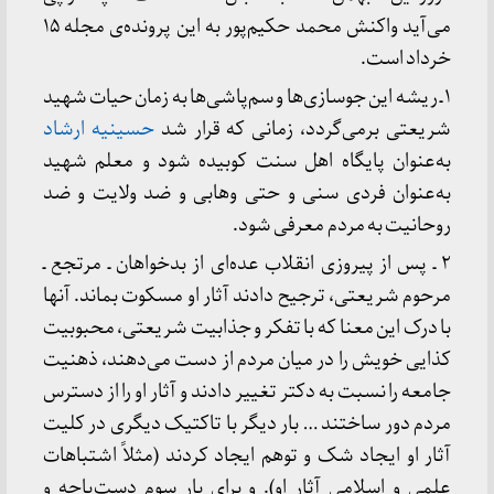
می‌آید واکنش محمد حکیم‌پور به این پرونده‌ی مجله ۱۵
خرداد است.
۱ ـ ریشه این جوسازی‌ها و سم‌پاشی‌ها به زمان حیات شهید
شریعتی برمی‌گردد، زمانی که قرار شد
حسینیه ارشاد
به‌عنوان پایگاه اهل سنت کوبیده شود و معلم شهید
به‌عنوان فردی سنی و حتی وهابی و ضد ولایت و ضد
روحانیت به مردم معرفی شود.
۲ ـ پس از پیروزی انقلاب عده‌ای از بدخواهان ـ مرتجع ـ
مرحوم شریعتی، ترجیح دادند آثار او مسکوت بماند. آنها
با درک این معنا که با تفکر و جذابیت شریعتی، محبوبیت
کذایی خویش را در میان مردم از دست می‌دهند، ذهنیت
جامعه را نسبت به دکتر تغییر دادند و آثار او را از دسترس
مردم دور ساختند … بار دیگر با تاکتیک دیگری در کلیت
آثار او ایجاد شک و توهم ایجاد کردند (مثلاً اشتباهات
علمی و اسلامی آثار او). و برای بار سوم دست‌پاچه و