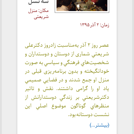
سه نسل
مکان: منزل
شریعتی
زمان: ۲ آذر ۱۳۹۵
عصر روز ٢ آذر به‌مناسبت زادروز دكترعلی
شريعتي شماری از دوستان و دوستداران و
شخصيت‌هاي فرهنگي و سياسي به‌ صورت
خودانگیخته و بدون برنامه‌ریزی قبلی در
منزل او جمع شدند و در فضايي صميمي
یاد او را گرامی داشتند. نقش و تاثير
دکترشريعتي بر زندگي دوستدارانش از
منظرهاي گوناگون موضوع اصلي اين
نشست دوستانه بود.
(بیشتر…)