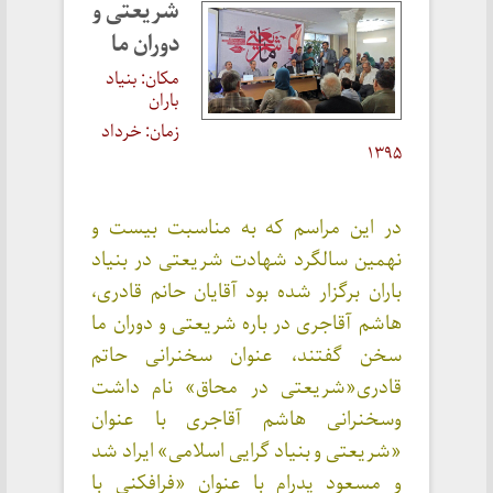
شریعتی و
دوران ما
مکان: بنیاد
باران
زمان: خرداد
۱۳۹۵
در این مراسم که به مناسبت بیست و
نهمین سالگرد شهادت شریعتی در بنیاد
باران برگزار شده بود آقایان حانم قادری،
هاشم آقاجری در باره شریعتی و دوران ما
سخن گفتند، عنوان سخنرانی حاتم
قادری«شریعتی در محاق» نام داشت
وسخنرانی هاشم آقاجری با عنوان
«شریعتی و بنیاد گرایی اسلامی» ایراد شد
و مسعود پدرام با عنوان «فرافکنی با