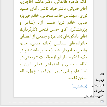
خانم طاهره طالقانی، دکتر هاشم آقاجری،
آقای قدیانی، دکتر جواد کاشی، آقای حمید
نوری، مهندس حامد سحابی، خانم فیروزه
صابر، خانم ثریا همت آزاد (شاعر و
پژوهشگر)، آقای حسن فتحی (کارگردان)،
آقای بادکوبه‌ای (شاعر) و جمعی از اعضای
خانواده‌های سیاسی (خانم مدنی، خانم
رفیعی، خانم دارالشفاء) حضور داشتند و هر
یک با ذکر خاطره‌ای از موقعیت شریعتی در
نظام سیاسی و اجتماعی فعلی ایران و
نسل‌های پیاپی در پی این غیبت چهل ساله
خانه
سخن گفتند.
درباره ما
خرید پستی
(بیشتر…)
تماس با ما
اکنون، ما و شریعتی