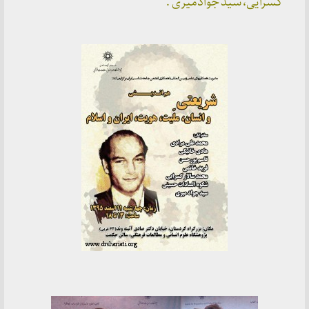
کسرایی، سید جوادمیری .