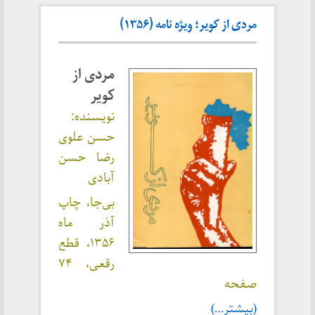
مردی از کویر؛ ویژه نامه (۱۳۵۶)
مردی از
کویر
نویسنده:
حسن علوی
رضا حسن
آبادی
بی‌جا، چاپ
آذر ماه
۱۳۵۶، قطع
رقعی، ۷۴
صفحه
(بیشتر…)