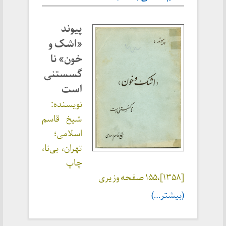
پیوند
«اشک و
خون» نا
گسستنی
است
نویسنده:
شیخ قاسم
اسلامی؛
تهران، بی‌نا،
چاپ
[
۱۳۵۸
]،۱۵۵ صفحه وزیری
(بیشتر…)