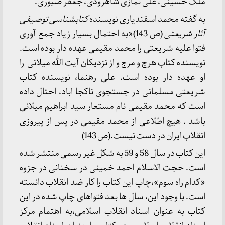
ملک حسینی، علی نمازی شاهرودی، جعفر صبوری.
به گفته محمد اسفندیاری نویسنده
کتابشناسی توصیفی
آثار شریعتی
(ص 143)«به احتمال بسیار زیاد جمع آوری
فتوا علیه شریعتی را محمد مقیمی عهده دار بوده است.
نویسنده کتاب هرج و مرج و از نزدیکان آیت الله میلانی را
او عهده دار بوده است. علی رهنما، نویسنده کتاب
شریعتی مسلمانی در جستجوی ناکجا اباد، احتال داده
است که محمد مقیمی نام مستعار سید ابراهیم میلانی
باشد . هیچ اطلاعی از محمد مقیمی در پس از پیروزی
انقلاب ایران در دست نیست.(ص 143)
این کتاب در سال 58 و 59 به شکل غیر رسمی منتشر شده
است. حجت الاسلام احمد خمینی در سخنانی در جزوه
«کدام راه سوم»،چاپ این کتاب را کار ضد انقلاب دانسته
است. با وجود این، سال ها بعد فتواهای چاپ شده در این
کتاب به عنوان اسناد انقلاب اسلامی،به اهتمام مرکز