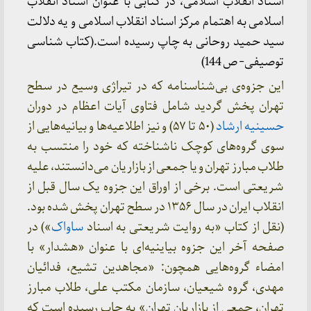
اسناد انقلاب اسلامی، در کتابی با عنوان اسناد انقلاب
اسلامی به اهتمام مرکز اسناد انقلاب اسلامی و یه دلالت
سید حمید روحانی به چاپ رسیده است.(کتاب شناسی
توصیفی- ص 144)
این جزوه‌ی بی‌شناسنامه که در تیراژی وسیع در سطح
تهران پخش گردید شامل فتاوی آیات اعظام در دوران
حسینیه ارشاد
(۵۰ تا ۵۷) و نیز اطلاعیه‌ها و بیانیه‌هایی از
سوی گروه‌های کوچک ناشناخته که خود را منتسب به
طلاب مبارز تهران و یا جمعی از بازاریان می‌دانستند، علیه
شریعتی است. برخی از اوراق این جزوه یک سال قبل از
انقلاب ایران در سال ۱۳۵۶ در سطح تهران پخش شده بود.
(نقل از کتاب «به روایت شریعتی به اسناد
ساواک
») در
صفحه آخر این جزوه بیاینیه‌ای با عنوان «هشدار» با
امضاء گروه‌هایی همچون: «مجاهدین تشیع، فدائیان
مهدی، گروه شیعیان، سازمان مکتب علی، طلاب مبارز
تهران، جمعی از بازاریان تهران» به چاپ رسیده است که