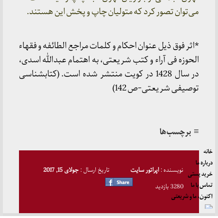
می‌توان تصور کرد که متولیان چاپ و پخش این هستند.
*اثر فوق ذیل عنوان احکام و کلمات مراجع الطائفه و فقهاء
الحوزه فی آراء و کتب شریعتی، به اهتمام عبدالله اسدی،
در سال 1428 در کویت منتشر شده است. (کتابشناسی
توصیفی شریعتی-ص 142)
≡ برچسب‌ها
خانه
درباره ما
نویسنده :
اپراتور سایت
تاریخ ارسال :
جولای 15, 2017
خرید پستی
تماس با ما
3280 بازدید
اکنون، ما و شریعتی