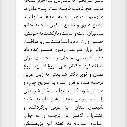
دکتر شریعتی با شمارگان سه هزار نسخه
مانند حج، فاطمه فاطمه است، پدر- مادر ما
متهمیم؛ مذهب علیه مذهب،شهادت،
تشیع علوی و تشیع صفوی، محمد خاتم
پیامبران، امت و امامت، بازگشت به خویش،
حسین وارث آدم و اسلامشناسی با موافقت
خانم پوران شریعت رضوی همسر زنده یاد
دکتر شریعتی به چاپ رسیده است. بزای
اضافه کرد: « کتاب های تاریخ ادیان، تاریخ
تمدن و کویر دکتر شریعتی به زبان عربی
ترجمه شده و قرار است به تدریج چاپ و
منتشر شود. کتاب شهادت دکتر شریعتی
را امام موسی صدر رهبر ناپدید شده
شیعیان لبنان به عربی بازگردانده و
انتشارات الامیر این ترجمه را به چاپ
رسانده است.» به گفته این پژوهشگر،