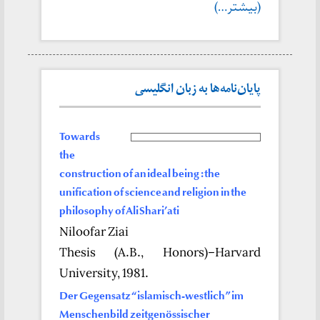
(بیشتر…)
پایان‌نامه‌ها به زبان انگلیسی
Towards
the
construction of an ideal being : the
unification of science and religion in the
philosophy of Ali Shari’ati
Niloofar Ziai
Thesis (A.B., Honors)–Harvard
University, 1981.
Der Gegensatz “islamisch-westlich” im
Menschenbild zeitgenössischer