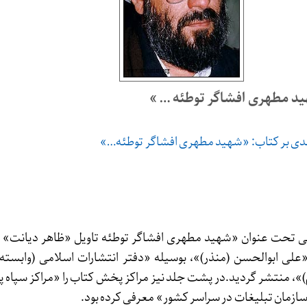
ید مطهری افشاگر توطئه … »
دی بر کتاب: «شهید مطهری افشاگر توطئه…»
ر سال ۱۳۶۲، کتابی تحت عنوان «شهید مطهری افشاگر توطئه تاویل «ظاهر دیانت
«علی ابوالحسن (منذر)»، بوسیله «دفتر انتشارات اسلامی (وابسته
»، منتشر گردید.در پشت جلد نیز مراکز پخش کتاب را «مراکز سپاه پا
سازمان تبلیغات در سراسر کشور» معرفی کرده بود.