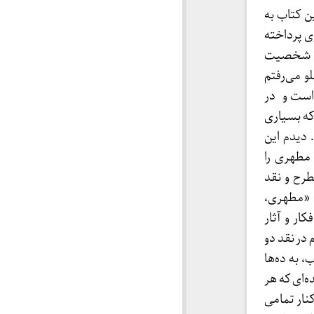
ن کتاب به
 پرداخته
مون شخصیت
لعه جلو می‌رفتم
 است و در
که بسیاری
 دیدم این
 مطهری را
طرح و نقد
ا عنوان «مطهری،
و افکار و آثار
وشته آن مرحوم در نقد دو
 به ده‌ها
‌ای که هر
نار تمامی