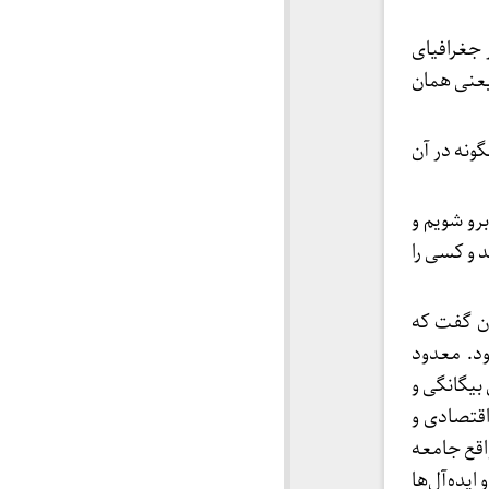
 جغرافیای
یعنی همان
ونه در آن
برو شویم و
د و کسی را
ان گفت که
ود. معدود
 بیگانگی و
اقتصادی و
اقع جامعه
یده‌آل‌ها