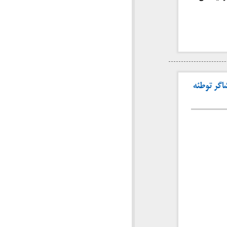
گر توطئه