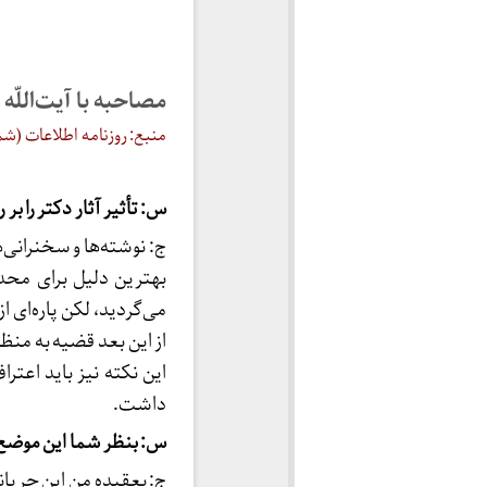
مصاحبه با آیت‌اللّه
منبع: روزنامه اطلاعات (شماره ۱۷۳۳۱) ○ تاریخ: ۲ ت
س: تأثیر آثار دکتر را بر
ج: نوشته‌ها و سخنرانی‌ه
بهترین دلیل برای محد
می‌گردید، لکن پاره‌ای
از این بعد قضیه به منظو
این نکته نیز باید اعترا
داشت.
س: بنظر شما این موضع‌گ
ج: بعقیده من این جریا