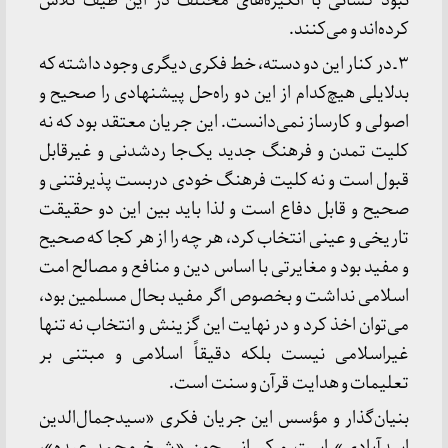
نبود کسانی با انگیزه‌های مختلف در این طیف تلاش
کرده‌اند و می‌کنند.
۳ ـ در کنار این دو دسته، خط فکری دیگری وجود داشته که
بدلایلی هیچ‌کدام از این دو راه‌حل پیشنهادی را صحیح و
اصولی و کارساز نمی‌دانست. این جریان معتقد بود که نه
کلیت تمدن و فرهنگ جدید یک‌جا ردشدنی و غیرقابل
قبول است و نه کلیت فرهنگ خودی دربست پذیرفتنی و
صحیح و قابل دفاع است و لذا باید بین این دو حقیقت
تاریخی و عینی انتخاب کرد، هر چه را از هر کجا که صحیح
و مفید بود و مغایرتی با اساس دین و منافع و مصالح امت
اسلامی نداشت و بخصوص اگر مفید بحال مسلمین بود،
می‌توان اخذ کرد و در نهایت این گزینش و انتخاب نه تنها
غیراسلامی نیست بلکه دقیقاً اسلامی و مبتنی بر
تعلیمات و هدایت قرآن و سنت است.
بنیان‌گذار و مؤسس این جریان فکری «سیدجمال‌الدین
اسدآبادی» است و کسانی چون «شیخ محمد عبده»،