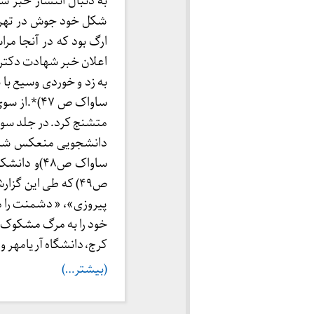
شکل خود جوش در تهران
اعلان خبر شهادت دکتر
به زد و خوردی وسیع با 
ساواک ص ۷
متشنج کرد. در جلد سو
دانشجویی منعکس شده ا
ساواک ص۴۸)
ص۴۹) که طی این گ
پیروزی»، « دشمنت را م
خود را به مرگ مشکوک ش
کرج، دانشگاه آریامهر و 
(بیشتر…)