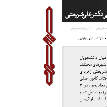
اد شریعتی
پوران شریعت‌رضوی
۱۳۵۶ (مراسم سوگواری)
ران و در میان دانشجویان
دبود متعددی در شهرهای مختلف
شریعتی از فردای
افتاد. کانون اصلی
انتشار خبر شهادت شریعتی مسجد ارگ بود که در آنجا مراسمی به مناسبت مرگ پدر حجه الاسلام معادیخواه در ۳۱
رژیم تبدیل شد و
ز اسناد ساواک ص