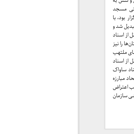
 اعتراض هم دردی و تنش به
یعتی مسجد
جه الاسلام معادیخواه در ۳۱ خرداد برگزار بود، با
بدیل شد و
 از اسناد
‌ها را نیز
ضای ملتهب
از اسناد
سناد ساواک
اد مبارزه
تب اعتراض
شی سازمان