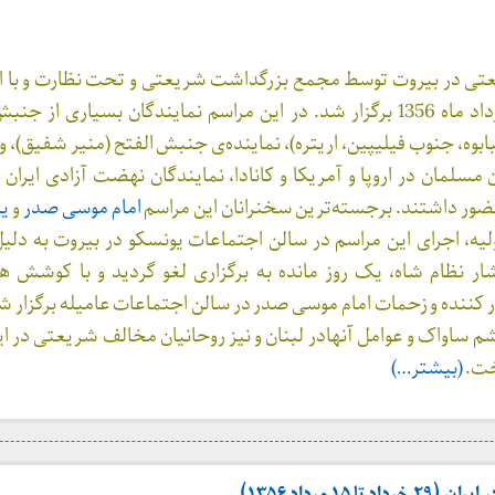
تی در بیروت توسط مجمع بزرگداشت شریعتی و تحت نظارت و با اب
امام موسی صدر در مرداد ماه 1356 برگزار شد. در این مراسم نمایندگان بسیاری ا
ابوه، جنوب فیلیپین، اریتره)، نماینده‌ی جنبش الفتح (منیر شفیق)، و
مسلمان در اروپا و آمریکا و کانادا، نمایندگان نهضت آزادی ایران 
حضور داشتند. برجسته‌ترین سخنرانان این مراسم
امام موسی صدر
و
یا
اولیه، اجرای این مراسم در سالن اجتماعات یونسکو در بیروت به دل
ر نظام شاه، یک روز مانده به برگزاری لغو گردید و با کوشش هم
ار کننده و زحمات امام موسی صدر در سالن اجتماعات عامیله برگزار شد
اواک و عوامل آنهادر لبنان و نیز روحانیان مخالف شریعتی در ایرا
خت.
(بیشتر…)