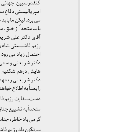
کنفدراسیون جهانی و
امپریالیستی دفاع نم
می برد. لیکن ما باید 
باید متحداً از خلق، 
آقای دکتر علی شریع
رژیم فاشیستی شاه و د
احتمال زیاد می رود 
دکتر شریعتی و سعی به
هایش درهم شکنیم و ب
دکتر شریعتی را بعهد
را بعداً به اطلاع خواهد
دست سفارت رژیم فاشی
متحداً به تشییع جنا
گرامی باد خاطره جنا
سرنگون باد رژیم فاشی