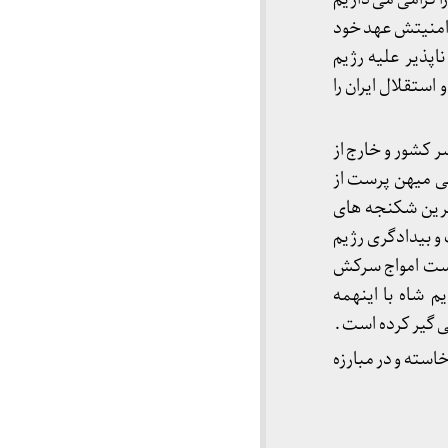
ن امنیتش عهد خود
اپذیر علیه رژیم
استقلال ایران را
 کشور و خارج از
دویست میهن پرست در سال ۱۹۷۶ و بیش از سی میهن پرست از
ه ترین شکنجه های
 بیدادگری رژیم
انست امواج سرکش
 شاه با اینهمه
ی گیر کرده است .
استه و در مبارزه