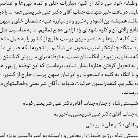
ظیفه خود می داند از کلیه مبارزات خلق و تمام نیروها و عناصر 
اید . دریافت خبر شهادت جناب آقای دکتر علی شریعتی همه ما را در 
مانند همیشه این اندوه را به نیرو و در مبارزه علیه دشمنان خلق و میهن 
منافع والای آن و کلیه شهدای راه آزادی دفاع نمائیم. ما به مناسبت 
تی کلیه نیروها و عناصر میهن پرست خارج از کشور را به عمل متح
ستگاه جنایتکار امنیت دعوت می نمائیم . با تجربه ایکه جنبش ما از
که سفارت رژیم در انگلستان دست به توطئه برای سرپوش گذاشتن ب
 تحویل گرفتن جنازه ایشان نماید. برماست که این توطئه رژیم را هم
ا اتکاء به کلیه دانشجویان و ایرانیان میهن پرست خارج از کشور، 
ه بگیریم. کنفدراسیون جزئیات شهادت آقای شریعتی و فعالیتهای دف
 رساند .
ستی شاه از جنازه جناب آقای دکتر علی شریعتی کوتاه
زه جناب آقای دکتر علی شریعتی بپاخیزیم
ب آقای دکتر علی شریعتی
ستی شاه ، رژیم طبقات ارتجاعی و وابسته به امپریالیسم بویژه امپر