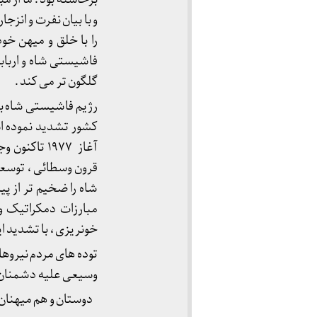
و با بیان نفرت و انز
را با خلق و میهن خو
فاشیستی شاه و اربابا
گلگون تر می کند .
رژیم فاشیستی شاه بخ
آغاز ۱۹۷۷ 
قرون وسطائی ، توسع
شاه را ضخیم تر از پ
مبارزات دمکراتیک و
خونریزی ، با تشدید ا
توده های مردم نیروها 
وسیعی علیه دشمنان 
دوستان و هم میهنان