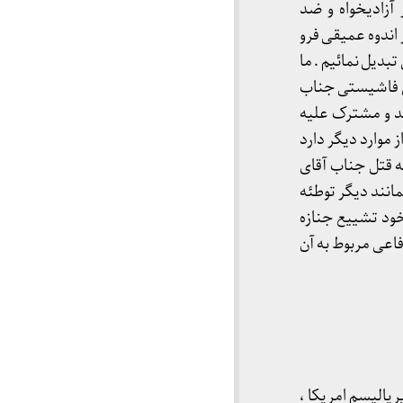
آزادیخواه و ضد
اندوه عمیقی فرو
تبدیل نمائیم . ما
قتل فاشیستی جناب
د و مشترک علیه
 موارد دیگر دارد
ه قتل جناب آقای
انند دیگر توطئه
خود تشییع جنازه
اعی مربوط به آن
یالیسم امریکا ،