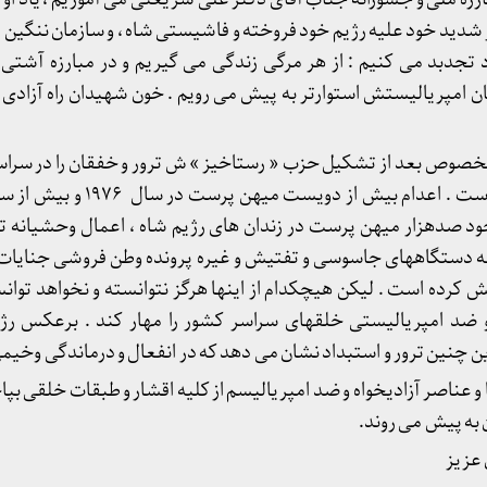
جار شدید خود علیه رژیم خود فروخته و فاشیستی شاه ، و سازمان ننگی
د تجدبد می کنیم : از هر مرگی زندگی می گیریم و در مبارزه آشتی ن
ن امپریالیستش استوارتر به پیش می رویم . خون شهیدان راه آزادی و 
صوص بعد از تشکیل حزب « رستاخیز » ش ترور و خفقان را در سراسر
کشور تشدید نموده است . اعدام بیش از 
تاکنون وجود صدهزار میهن پرست در زندان های رژیم شاه ، اعمال وحشیان
ه دستگاههای جاسوسی و تفتیش و غیره پرونده وطن فروشی جنایات و
یش کرده است . لیکن هیچکدام از اینها هرگز نتوانسته و نخواهد تو
 ضد امپریالیستی خلقهای سراسر کشور را مهار کند . برعکس رژیم
ین چنین ترور و استبداد نشان می دهد که در انفعال و درماندگی وخیم
و عناصر آزادیخواه و ضد امپریالیسم از کلیه اقشار و طبقات خلقی بپاخ
به پیش می روند.
 عزیز