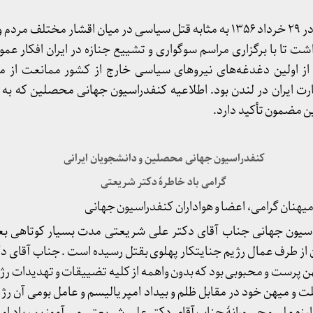
بازتاب شهادت دکتر شریعتی در ۲۹ خرداد ۱۳۵۶ به مثابه قتل سیاسی در میان اقشار 
اشت تا با برگزاری مراسم سوگواری و تشییع جنازه در ایران افکار عمو
 از اولین دغدغه‌های نیروهای سیاسی خارج از کشور ممانعت از م
 ایران در لندن بود. اطلاعیه کنفدراسیون جهانی محصلین که ب
ین مضمون تأکید دارد.
کنفدراسیون جهانی محصلین و دانشجویان ایرانی
گرامی باد خاطرهٔ دکتر شریعتی
یهنان گرامی، اعضا و هواداران کنفدراسیون جهانی
سیون جهانی جناب آقای دکتر علی شریعتی مدت بسیار کوتاهی بع
ن از طرف عمال رژیم جنایتکار پهلوی بقتل رسیده است . جناب آقای 
 پرست و محبوبی بود که بدون واهمه از کلیه تضییقات و تهدیدات ر
لت و میهن خود در مقابل ظلم و بیداد امپریالیسم و عامل بومی آن ر
بارزه ملی و جسورانهٔ جناب آقای دکتر علی شریعتی می آموزیم ، یاد او 