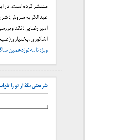
منتشر کرده است. در این
عبدالکریم سروش: شری
امیر رضایی: نقد و بررس
اشکوری، بختیاری(علیجا
ویژه نامه نوزدهمین ساگرد ا
شریعتی بگذار تو را تلواسه