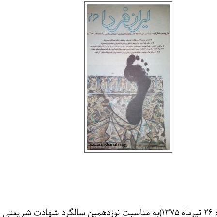
مجله ایران فردا (شماره ۲۶ تیرماه ۱۳۷۵)به مناسبت نوزدهمین سالگرد شهادت شریع