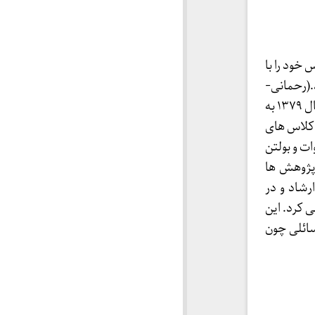
یعتی طی بیانیه ای رسمی در تاریخ آذر ۱۳۷۵ تاسیس خود را با
(رحمانی-
علیجانی-عیسی خندان-امیر رضایی- عمرانی) این موسسه تا پیش از پلمپ شدن دفتر در سال ۱۳۷۹ به
 کلاس های
ت و بولتن
پژوهش ها
شاد و در
 کرد. این
مسائلی چون