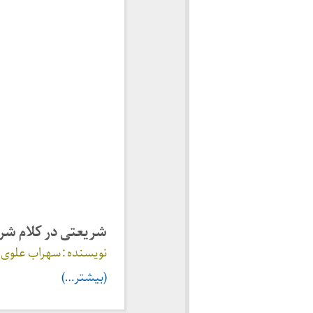
شریعتی در کلام شر
نویسنده : سهراب علوی؛ قم، نشر ف
(بیشتر…)