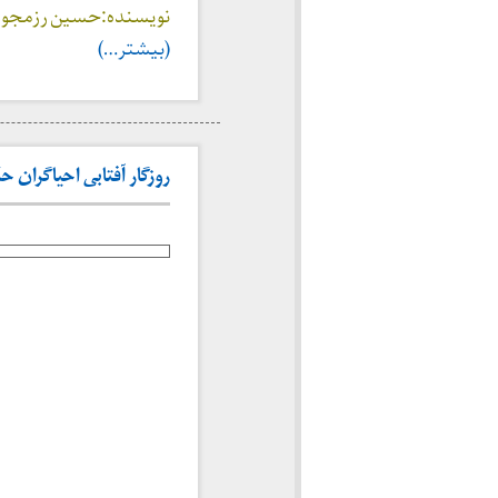
نویسنده:حسین رزمجو؛ مشهد، ناشر 
(بیشتر…)
روزگار آفتابی احیاگران حک