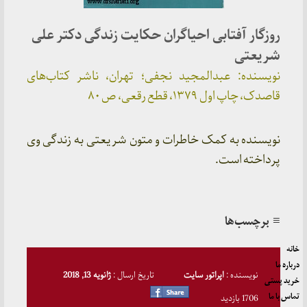
روزگار آفتابی احیاگران حکایت زندگی دکتر علی
شریعتی
نویسنده: عبدالمجید نجفی؛ تهران، ناشر کتاب‌های
قاصدک، چاپ اول ۱۳۷۹، قطع رقعی، ص ۸۰
نویسنده به کمک خاطرات و متون شریعتی به زندگی وی
پرداخته است.
≡ برچسب‌ها
خانه
درباره ما
نویسنده :
اپراتور سایت
تاریخ ارسال :
ژانویه 13, 2018
خرید پستی
تماس با ما
1706 بازدید