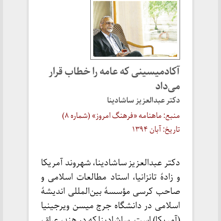
آکادمیسینی که عامه را خطاب قرار
می‌داد
دکتر عبدالعزیز ساشادینا
منبع: ماهنامه «فرهنگ امروز» (شماره ۸)
تاریخ: آبان ۱۳۹۴
دکتر عبدالعزیز ساشادینا، شهروند آمریکا
و زادۀ تانزانیا، استاد مطالعات اسلامی و
صاحب کرسی مؤسسۀ بین‌المللی اندیشۀ
اسلامی در دانشگاه جرج میسن ویرجینیا
(آمریکا) است. ساشادینا که در هند، عراق،