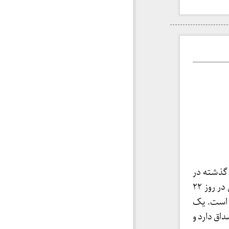
یران» در ۱۷ بهمن سال گذشته در
بنیاد شریعتی برگزار شد. سکته مغزی پوران شریعت رضوی در روز ۲۲
خته است. یک
اق دارد و