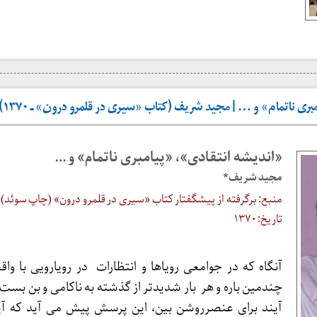
ری ناتمام» و … | مجید شریف (کتاب «سیری در قلمرو درون» ـ ۱۳۷۰)
«اندیشه انتقادی»، «پیامبری ناتمام» و …
مجید شریف*
منبع: برگرفته از پیشگفتار کتاب «سیری در قلمرو درون» (چاپ سوئد)
تاریخ: ۱۳۷۰
آنگاه که در جوامعی رویاها و انتظارات در رویارویی با واق
چندمین باره و هر بار شدیدتر از گذشته به ناکامی و بن بست 
آیند برای عنصرروشن بین، این پرسش پیش می آید که آیا