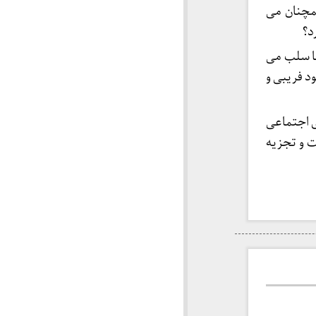
مچنان می
د؟
 ما سلب می
د فریبی و
ی اجتماعی
ت و تجزیه