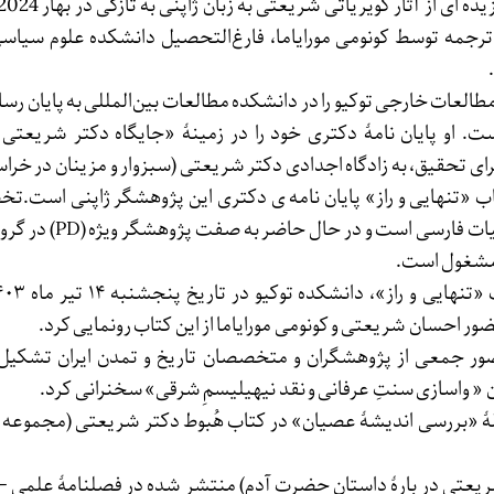
رجمه توسط کونومی مورایاما، فارغ‌التحصیل دانشکده علوم سیاس
طالعات خارجی توکیو را در دانشکده مطالعات بین‌المللی به پایان رسان
ت. او پایان نامۀ دکتری خود را در زمینۀ «جایگاه دکتر شریعتی 
ای تحقیق، به زادگاه اجدادی دکتر شریعتی (سبزوار و مزینان در خرا
ب «تنهایی و راز» پایان نامه ی دکتری این پژوهشگر ژاپنی است.ت
زمینه دین‌شناسی و ادبیات فارسی است و 
 مشغول است.
ضور جمعی از پژوهشگران و متخصصان تاریخ و تمدن ایران تشکیل 
« واسازی سنتِ عرفانی و نقد نیهیلیسمِ شرقی» سخنرانی کرد.
قالۀ «بررسی اندیشۀ عصیان» در کتاب هُبوط دکتر شریعتی (مجموعه آ
 شریعتی در بارۀ داستان حضرت آدم) منتشر شده در فصلنامۀ علم