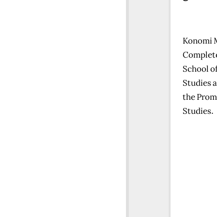
Konomi M
Complete
School of
Studies a
the Promo
Studies.