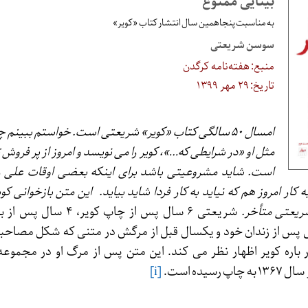
بینایی ممنوع
به مناسبت پنجاهمین سال انتشار کتاب «کویر»
سوسن شریعتی
منبع: هفته‌نامه کرگدن
تاریخ: ۲۹ مهر ۱۳۹۹
امسال ۵۰ سالگی کتاب «کویر» شریعتی است. خواستم ببینم 
مثل او «در شرایطی که…»، کویر را می نویسد و امروز از پر فروش تر
است. شاید مشروعیتی باشد برای اینکه بعضی اوقات علی ر
ار امروز هم که نیاید به کار فردا شاید بیاید.
این متن بازخوانی کو
یعتی متأخر.
شریعتی ۶ سال پس از چاپ کویر، 
پس از زندان خود و یکسال قبل از مرگش در متنی که شکل مصاحبه 
ه در باره کویر اظهار نظر می کند. این متن پس از مرگ او در مجموعه
سیده است.
[i]