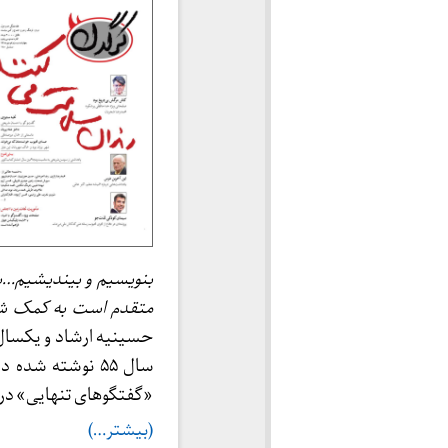
بنویسیم و بیندیشیم…به ک
متقدم است به کمک شر
حسینیه ارشاد و یکسال 
سال ۵۵ نوشته شد
«گفتگوهای تنهایی» در سال ۱۳۶۷ به چاپ ر
(بیشتر…)