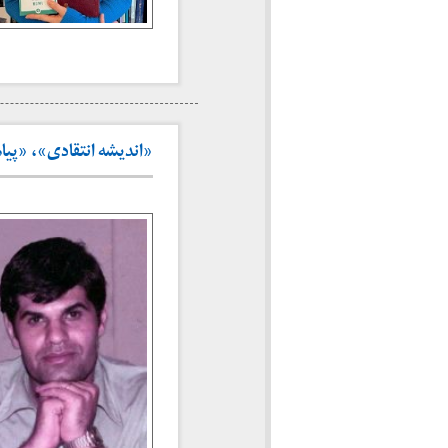
«اندیشه انتقادی»، «پیامب