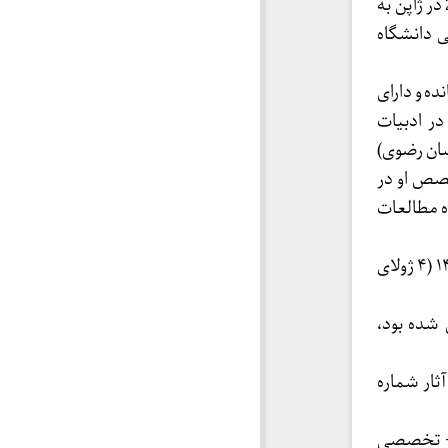
کتاب «تنهایی و راز»، گزیده ای از آثار کویریاتی شریعتی به زبان ژاپنی به تازگی در بهار 2024 در ژاپن به
ی دانشگاه
ده و دارای
در ادبیات
سان رضوی)
خصص او در
در حال حاضر به صفت پژوهشگر ویژه (PD) در گروه مطالعات
به مناسبت چاپ کتاب «تنهایی و راز»، دانشکده توکیو در تاریخ پنجشنبه ۱۴ تیر ماه ۱۴۰۳ (۴ ژولای
شده بود،
ثار شماره
ی – تخصصی