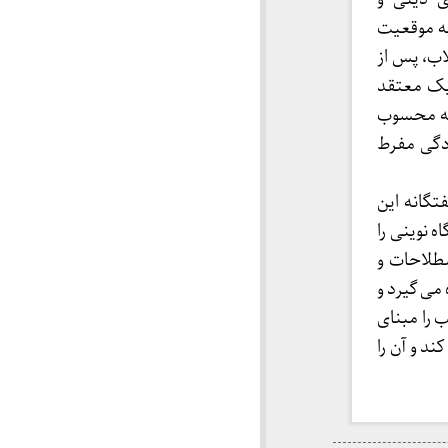
ه موقعیت
اب، پس از
جیک معتقد
رصه محسوب
زدگی مفرط
گانه این
 نوینی را
صطلاحات و
 می گیرد و
 را مبنای
ند و آن را