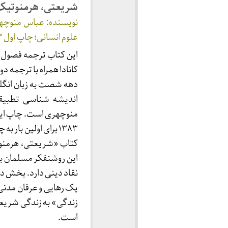
شریعتی، هرمنوتیک 
نویسنده: عباس منوچهر
علوم انسانی؛ چاپ اول ۱۳۸۳، قطع رقعی، شمارگان: ۲۰۰۰ نسخه، ۱۸۶ صفحه.
این کتاب ترجمه فصول 
کانادا همراه با ترجمه د
دهه شصت به زبان انگل
اندیشه شناسی تطبیقی
منوچهری است. چاپ این 
۱۳۸۳ برای اولین بار به چاپ می رسد.
کتاب «شریعتی، هرمنوت
این روشنفکر مسلمان ب
نقاد دینی دارد. بخش د
یک رهایی و عرفان مدنی
زندگی» به زندگی شریعتی
است.