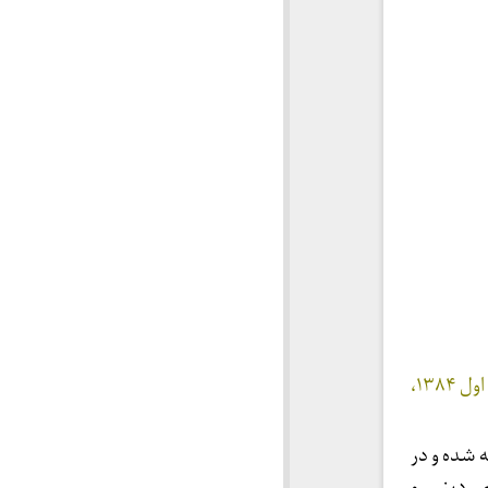
نویسنده: محمد رضا تاجیک؛ تهران، انتشارات موسسه تحقیقات و توسعه علوم انسانی؛ چاپ اول ۱۳۸۴،
 شده و در
ی دینی و