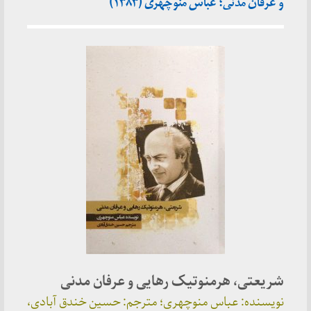
و عرفان مدنی؛ عباس منوچهری (۱۳۸۳)
شریعتی، هرمنوتیک رهایی و عرفان مدنی
نویسنده: عباس منوچهری؛ مترجم: حسین خندق آبادی،