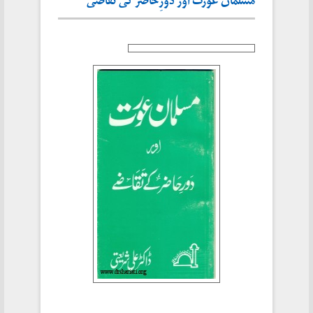
مسلمان عورت اور دَورِحَاضر کی تَقَاضی