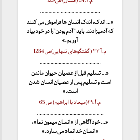
م.آ. 24 (انسان) ص129
……………………………………..
«… اندک، اندک انسان ها فراموش می کنند
که آدمیزادند. باید “آدم بودن”را در خود بیاد
آوریم.»
م.آ ۳۳ ( گفتگوهای تنهایی)ص 1284
………………………………………
«… تسلیم قبل از عصیان حیوان ماندن
است و تسلیم پس از عصیان انسان شدن
است.»
م.آ.۲۹(میعاد با ابراهیم) ص 65
………………………………………….
«… خودآگاهی از «انسان میمون نما»،
«انسان خدانما« می سازد.»