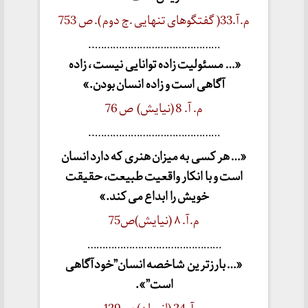
م.آ.33( گفتگوهای تنهایی .ج دوم ). ص 753
……………………………………..
«… مسئولیت زاده توانایی نیست ، زاده
آگاهی است و زاده انسان بودن.»
م. آ. 8 (نیایش) ص 76
……………………………………..
«… هر کسی به میزان هنری که دارد انسان
است و با انکار واقعیت طبیعت، حقیقت
خویش را ابداع می کند.»
م.آ. ۸ (نیایش)ص75
………………………………………
«… بارزترین شاخصه انسان”خودآگاهی
است”».