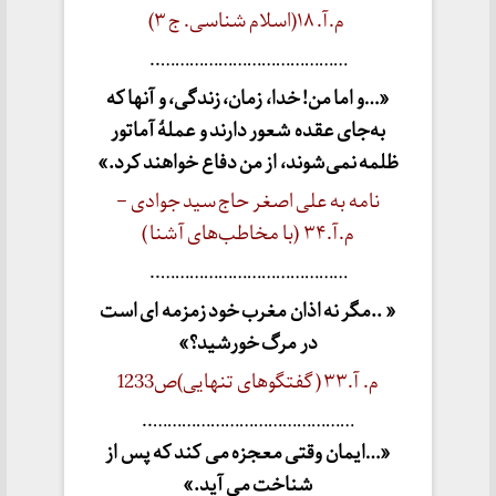
م.آ. ۱۸(اسلام شناسی. ج ۳)
…………………………………..
«…و اما من! خدا، زمان، زندگی، و آنها که
به‌جای عقده شعور دارند و عملۀ آماتور
ظلمه نمی‌شوند، از من دفاع خواهند کرد.»
نامه به علی اصغر حاج سید جوادی –
م.آ.۳۴ (با مخاطب‌های آشنا )
…………………………………..
« ..مگر نه اذان مغرب خود زمزمه ای است
در مرگ خورشید؟»
م. آ.۳۳ ( گفتگوهای تنهایی)ص1233
……………………………………..
«…ایمان وقتی معجزه می کند که پس از
شناخت می آید.»