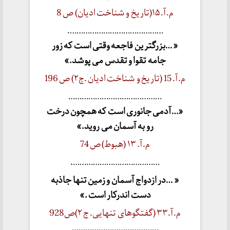
م.آ. ۱۵(تاریخ و شناخت ادیان) ص 8
…………………………………….
« …بزرگترین فاجعه وقتی است که زور
جامه تقوا و تقدس می پوشد.»
م.آ. 15 (تاریخ و شناخت ادیان .ج۲) ص 196
……………………………………
«…آدمی جانوری است که همچون درخت
رو به آسمان می روید.»
م.آ. ۱۳ (هبوط) ص 74
………………………………….
« …در ازدواج آسمان و زمین تنها جاذبه
دست اندرکار است .»
م.آ.۳۳ (گفتگوهای تنهایی. ج ۲)ص928
…………………………………