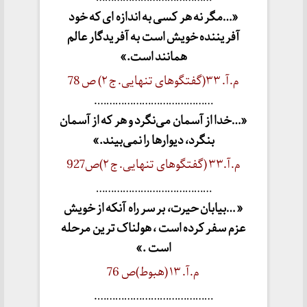
«…مگر نه هر کسی به اندازه ای که خود
آفریننده خویش است به آفریدگار عالم
همانند است.»
م.آ. ۳۳(گفتگوهای تنهایی. ج ۲) ص 78
………………………………….
«…خدا از آسمان می‌نگرد و هر که از آسمان
بنگرد، دیوارها را نمی‌بیند.»
م.آ.۳۳ (گفتگوهای تنهایی. ج ۲)ص927
…………………………………
« …بیابان حیرت، بر سر راه آنکه از خویش
عزم سفر کرده است ، هولناک ترین مرحله
است .»
م.آ. ۱۳ (هبوط)ص 76
………………………………….