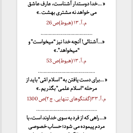
« …خدا دوستدار آشناست، عارف عاشق
می خواهد نه مشتری بهشت .»
م.آ. ۱۳ (هبوط)ص 26
………………………………….
«…آشنائی! آنچه خدا نیز “میخواست” و
“میخواهد”.»
م.آ. ۱۳ (هبوط)ص 53
……………………………………..
« …برای دست یافتن به ” اسلام امّی” باید از
مرحله “اسلام علمی” بگذریم .»
م.آ. ۳۳(گفتگوهای تنهایی. ج ۲)ص 1300
………………………………………..
«… راهی که از فرد به سوی خداوند است، با
مردم پیموده می شود؛ حساب خصوصی