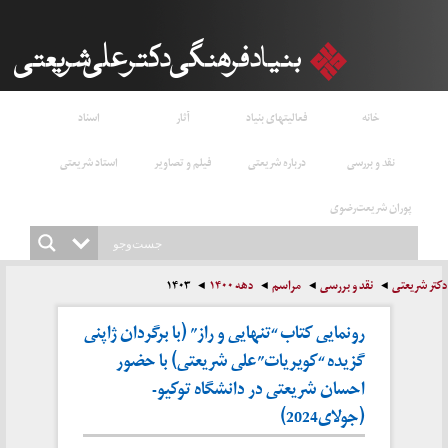
خانه
فعالیتهای بنیاد
آثار
اسناد
نقد و بررسی
درباره شریعتی
فیلم و تصاویر
استاد شریعتی
پوران شریعت‌رضوی
دکتر شریعتی
نقد و بررسی
مراسم
دهه ۱۴۰۰
۱۴۰۳
رونمایی کتاب “تنهایی و راز” (با برگردان ژاپنی
گزیده “کویریات”علی شریعتی) با حضور
احسان شریعتی در دانشگاه توکیو-
(جولای2024)