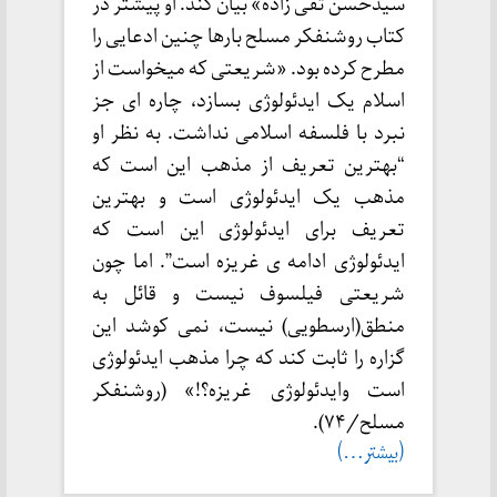
سیدحسن تقی زاده» بیان کند. او پیشتر در
کتاب روشنفکر مسلح بارها چنین ادعایی را
مطرح کرده بود. «شریعتی که میخواست از
اسلام یک ایدئولوژی بسازد، چاره ای جز
نبرد با فلسفه اسلامی نداشت. به نظر او
“بهترین تعریف از مذهب این است که
مذهب یک ایدئولوژی است و بهترین
تعریف برای ایدئولوژی این است که
ایدئولوژی ادامه ی غریزه است”. اما چون
شریعتی فیلسوف نیست و قائل به
منطق(ارسطویی) نیست، نمی کوشد این
گزاره را ثابت کند که چرا مذهب ایدئولوژی
است وایدئولوژی غریزه؟!» (روشنفکر
مسلح/۷۴).
(بیشتر…)