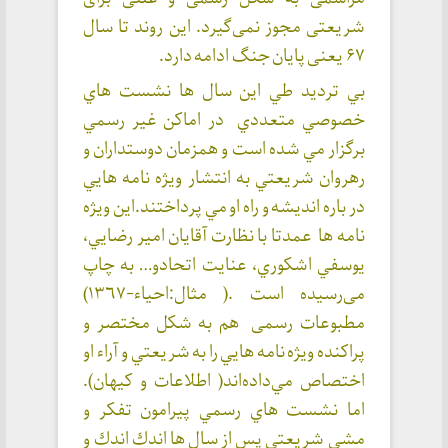
شریعتی مجوز نمی‌گیرد. این روند تا سال
۶۷ یعنی پایان جنگ ادامه دارد.
بي ترديد طي اين سال ها نشست هاي
خصوصي متعددي در اماكن غير رسمي
برگزار مي شده است و همزمان دوستداران و
رهروان شريعتي به انتشار
ويژه نامه
هايي
در باره انديشه و راه او مي پرداختند.اين ويژه
نامه ها عمدتا با نظارت آقايان امير رضايي،
يوسفي اشكوري، عنايت اتحادو… به چاپ
می‌رسیده است .(
مثال:احياء-١٣٦٧)
مطبوعات رسمی هم به شكل مختصر و
پراكنده ويژه نامه هايي را به شريعتي و آراء او
اختصاص مي‌داده‌اند( اطلاعات و كيهان).
اما نشست هاي رسمي پيرامون تفكر و
مشي شريعتي پس از سال ها اندك اندك و