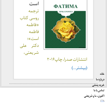
است
ترجمه
روسی کتاب
«فاطمه
فاطمه
است»؛
دکتر علی
شریعتی،
انتشارات صدرا، چاپ۲۰۱۶
(بیشتر…)
خانه
درباره ما
خرید پستی
تماس با ما
اکنون، ما و شریعتی