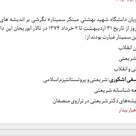
ان دانشگاه شهید بهشتی مبتکر سمینار« نگرشی بر اندیشه های 
شریعتی»به مدت سه روز از تاریخ ۳۱ اردیبهشت تا ۲ خرداد ۱۳۷۴ در تال
 سمینار عبارت بودند از:
ن انقلاب
 شریعتی
ی و انقلاب
سفی اشکوری
:شریعتی و پروتستانتیزم اسلامی
عه شناسانه شریعتی
شه‌های دکتر شریعتی در ترازوی منصفان
یار بیدار