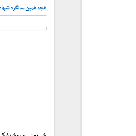
هجدهمین سالگرد شهادت شر
شریعتی و روشنفکر