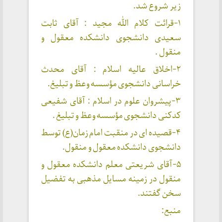
زیر شروع شد.
۱-قرائت کلام الله مجید : آقای ثابت
سعیدی دانشجوی دانشکده معقول و
منقول .
۲-اخلاق عالیه اسلام : آقای محدث
خراسانی دانشجوی مؤسسه وعظ و تبلیغ.
۳-پیشروان علوم در اسلام : آقای شفیعی
کدکنی دانشجوی مؤسسه وعظ و تبلیغ .
۴-قصیده ای در منقبت امام زمان(ع) توسط
دانشجوی دانشکده معقول و منقول.
۵-آقای شریعتی معلم دانشکده معقول و
منقول در زمینه مسایل مذهبی به تفضیل
سخن گفتند.
منبع: