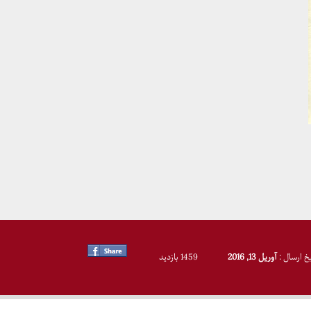
یخ ارسال :
آوریل 13, 2016
1459 بازدید