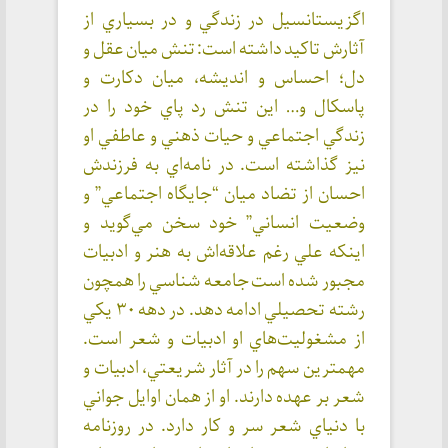
اگزيستانسيل در زندگي و در بسياري از
آثارش تاكيد داشته است: تنش ميان عقل و
دل؛ احساس و انديشه، ميان دكارت و
پاسكال و… اين تنش رد پاي خود را در
زندگي اجتماعي و حيات ذهني و عاطفي او
نيز گذاشته است. در نامه‌اي به فرزندش
احسان از تضاد ميان “جايگاه اجتماعي” و
وضعيت انساني” خود سخن مي‌گويد و
اينكه علي رغم علاقه‌اش به هنر و ادبيات
مجبور شده است جامعه شناسي را همچون
رشته تحصيلي ادامه دهد. در دهه ٣٠ يكي
از مشغوليت‌هاي او ادبيات و شعر است.
مهمترين سهم را در آثار شريعتي، ادبيات و
شعر بر عهده دارند. او از همان اوايل جواني
با دنياي شعر سر و كار دارد. در روزنامه