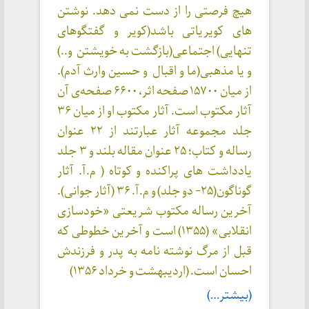
هیچ فرصتی را از دست نمی دهد. نوشتن
های کویریاتی باشد(کویر و گفتگوهای
تنهایی) اجتماعی(بازگشت به خویشتن و..)
و یا مذهبی(ما و اقبال و حسین وارث آدم).
از میان ۱۵۷۰۰ صفحه اثر، ۶۶۰۰ صفحه‌ی آن
آثار مکتوب است. آثار مکتوب او از میان ۳۶
جلد مجموعه آثار عبارتند از ۲۲ عنوان
رساله و کتاب؛ ۲۵ عنوان مقاله بلند و ۳ جلد
یادداشت های پراکنده و کوتاه ( م.آ. آثار
گوناگون(۲۵- دو جلد) و م.آ. ۳۶ (آثار جوانی).
آخرین رساله مکتوب شریعتی «خودسازی
انقلابی» (۱۳۵۵) است و آخرین خطوطی که
قبل از مرگ نوشته نامه به پدر و فرزندش
احسان است. (اردیبهشت و خرداد ۱۳۵۶)
(بیشتر…)