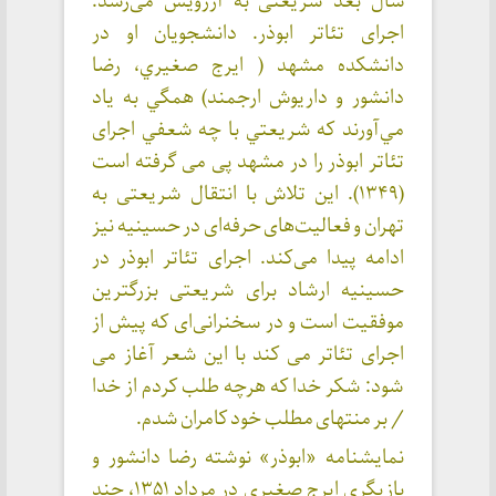
سال بعد شریعتی به آرزویش می‌رسد:
اجرای تئاتر ابوذر. دانشجويان او در
دانشكده مشهد ( ايرج صغيري، رضا
دانشور و داريوش ارجمند) همگي به ياد
مي‌آورند كه شريعتي با چه شعفي اجرای
تئاتر ابوذر را در مشهد پی می گرفته است
(۱۳۴۹). این تلاش با انتقال شریعتی به
تهران و فعالیت‌های حرفه‌ای در حسینیه نیز
ادامه پیدا می‌کند. اجرای تئاتر ابوذر در
حسینیه ارشاد برای شریعتی بزرگترین
موفقیت است و در سخنرانی‌ای که پیش از
اجرای تئاتر می کند با این شعر آغاز می
شود: شکر خدا که هرچه طلب کردم از خدا
/ بر منتهای مطلب خود کامران شدم.
نمایشنامه «ابوذر» نوشته رضا دانشور و
بازیگری ایرج صغیری در مرداد ۱۳۵۱، چند