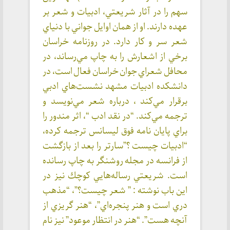
سهم را در آثار شريعتي، ادبيات و شعر بر
عهده دارند. او از همان اوايل جواني با دنياي
شعر سر و كار دارد. در روزنامه خراسان
برخي از اشعارش را به چاپ مي‌رساند، در
محافل شعراي جوان خراسان فعال است، در
دانشكده ادبيات مشهد نشست‌هاي ادبي
برقرار مي‌كند ، درباره شعر مي‌نويسد و
ترجمه مي‌كند. “در نقد ادب “، اثر مندور را
براي پايان نامه فوق ليسانس ترجمه كرده،
“ادبيات چيست ؟”سارتر را بعد از بازگشت
از فرانسه در مجله روشنگر به چاپ رسانده
است. شريعتي رساله‌هايي كوچك نيز در
اين باب نوشته : ” شعر چيست؟”، “مذهب
دري است و هنر پنجره‌اي”، “هنر گريزي از
آنچه هست”. “هنر در انتظار موعود” نيز نام