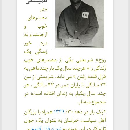
همیشگی
«در
مصدرهای
خوب و
ارجمند و به
درد خور
زندگی یک
روح» شریعتی یکی از مصدرهای خوب
زندگی را « هرچند سال یک بار چندماهی به
قزل قلعه رفتن » می داند. شریعتی از سن
۲۴ سالگی تا پایان عمر در ۴۳ سالگی ، هر
چند سال یکبار به زندان افتاده است؛ در
مجموع سه بار.
*یک بار در دهه ۳۰؛
۱۳۳۶
همراه با بزرگان
اهل سیاست خراسان به عنوان یک جوان
تازه کار در این حوزه به
زندان قزل قلعه
می