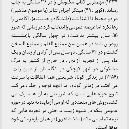
۱۳۳۴) مهمترین کتاب مکتوبش را در ۳۶ سالگی به چاپ
رساند. (کویر ـ ۴۹) مبتکر اجرای تئاتر (با موضوع مذهبی)
در دو محیط نا آشنا شد (دانشگاه و حسینیه)، آکادمی را
رها نکرد اما عرصه عمومی را انتخاب کرد در زمانی که هنوز
36 سال بیشتر نداشت؛ در چهل سالگی بازنشسته
زودرس شد؛ در همین سن ممنوع القلم و ممنوع السخن
گشت و در ۴۳ سالگی ـ دو سال پس از آزادی از زندان و یک
ماه پس از تجربه آزادی ـ در خارج از کشور به مرگ
مشکوکی در شهر کوچکی در انگلستان از میان رفت.
(۱۳۵۶) در زندگی کوتاه شریعتی همه اتفاقات با سرعت
می افتد، در زمانی کوتاه. اما آنچه توجه را جلب می‌کند
تنوع حوزه هایی است که شریعتی به آن ها سرک می
کشد، روش های متعددی که او می آزماید؛ نه تنها در حوزه
عمومی بلکه در شیوه زیست…حتی در تجربه هایی که
نیمه تمام می ماند (مثلا شاعری) در همان بازه زمانی خود
موفق است.