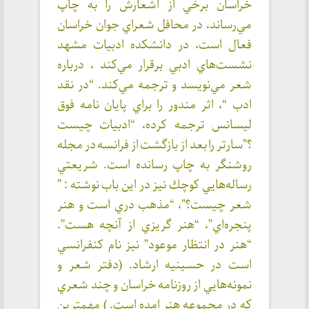
خراسان برخي از اشعارش را به چاپ
مي‌رساند، در محافل شعراي جوان خراسان
فعال است، در دانشكده ادبيات مشهد
نشست‌هاي ادبي برقرار مي‌كند ، درباره
شعر مي‌نويسد و ترجمه مي‌كند. “در نقد
ادب “، اثر مندور را براي پايان نامه فوق
ليسانس ترجمه كرده، “ادبيات چيست
؟”سارتر را بعد از بازگشت از فرانسه در مجله
روشنگر به چاپ رسانده است. شريعتي
رساله‌هايي كوچك نيز در اين باب نوشته : ”
شعر چيست؟”، “مذهب دري است و هنر
پنجره‌اي”، “هنر گريزي از آنچه هست”.
“هنر در انتظار موعود” نيز نام كنفرانسي
است در حسينيه ارشاد. (دفتر شعر و
نمونه‌هايي از روزنامه خراسان و چند شعري
كه در مجموعه هنر امده است. ) مهمترين