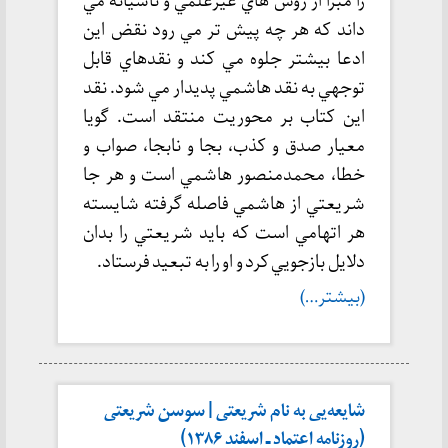
را مبرا از روش هاي غيرعلمي و ناشيانه مي
داند که هر چه پيش تر مي رود نقض اين
ادعا بيشتر جلوه مي کند و نقدهاي قابل
توجهي به نقد هاشمي پديدار مي شود. نقد
اين کتاب بر محوريت منتقد است. گويا
معيار صدق و کذب، بجا و نابجا، صواب و
خطا، محمدمنصور هاشمي است و هر جا
شريعتي از هاشمي فاصله گرفته شايسته
هر اتهامي است که بايد شريعتي را بدان
دلايل بازجويي کرد و او را به تبعيد فرستاد.
(بیشتر…)
شايعه‌يی به نام شريعتی | سوسن شریعتی
(روزنامه اعتماد ـ اسفند ۱۳۸۶)