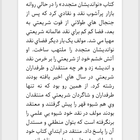
کتاب «نوانديشان متجدد» را در حالي روانه
بازار پرآشوب نقد و نقادي کرد که پس از
جنجال هاي طولاني از فوت شريعتي به
بعد، فضا کم کم براي نقد عالمانه شريعتي
مهيا مي شد. مولف يک بار ديگر فضاي نقد
نوانديشان متجدد را ملتهب ساخت. او
آتش خشم خود از شريعتي را بر خرمن نقد
و انديشه زد و هر چه منتقدان و طرفداران
شريعتي در سال هاي اخير بافته بودند
رشته کرد. از همين رو بود که نه تنها
طرفداران و شاگردان شريعتي که منتقدان
وي هم شيوه قهر را پيش گرفتند و معتقد
بودند مولف در نقد خود شيوه يي علمي را
برنگرفته است که بتوان منطقي و مستدل
آن را پاسخ داد. منتقد در ابتداي کتاب خود