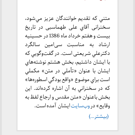
متني كه تقديم خوانندگان عزيز مي‌شود،
سخنرانی آقاي علی طهماسبی در تاریخ
بیست و هفتم خرداد ماه 1386 در حسینیه
ارشاد به مناسبت سی‌امین سالگرد
دكترعلي شریعتی است. در گفت‌وگويي كه
با ايشان داشتيم، بخش هشتم نوشته‌هاي
ايشان با عنوان «تأملي در متن» مكملي
است براي موضوع «واقع‌ بودگي اسطوره‌ها»
كه در سخنراني به آن اشاره كرده‌اند. اين
بخش باعنوان «متن مقدس و ارجاع لفظ به
وقايع» در
وب‌سايت
ایشان آمده است.
(بیشتر…)