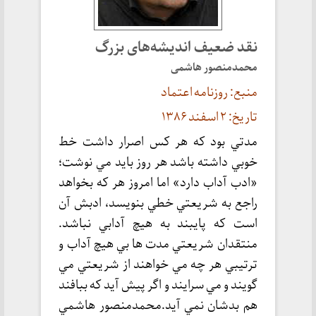
نقد ضعیف اندیشه‌های بزرگ
محمدمنصور هاشمی
منبع: روزنامه اعتماد
تاریخ: ۲ اسفند ۱۳۸۶
مدتي بود که هر کس اصرار داشت خط
خوبي داشته باشد هر روز بايد مي نوشت؛
«ادب آداب دارد» اما امروز هر که بخواهد
راجع به شريعتي خطي بنويسد، ادبش آن
است که پايبند به هيچ آدابي نباشد.
منتقدان شريعتي مدت ها بي هيچ آداب و
ترتيبي هر چه مي خواهند از شريعتي مي
گويند و مي سرايند و اگر پيش آيد که ببافند
هم بدشان نمي آيد.محمدمنصور هاشمي