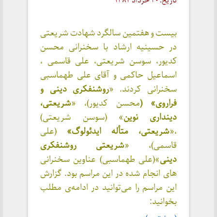
تاریخ: ۲۰ خرداد ۱۳۸۳
بیست و هفتمین سالگرد شهادت شریعتی
در حسینیه ارشاد با سخنرانی محسن
کدیور، سوسن شریعتی، علی قاسمی ،
اسماعیل حاکمی و آقای علی طهماسبی
سخنرانی کردند. «
روشنفکری دینی و
فراروی» (
محسن کدیور)، «
شریعتی،
دینداری نوین
» (سوسن شریعتی)
،«
شریعتی، متأله ایدئولوگ»
(علی
قاسمی)، «
شریعتی روشنفکری
دینی
»(علی طهماسبی) عناوین سخنرانی
های انجام شده در این مراسم بود. گزارش
این مراسم را می‌توانید در ادامه‌ی مطلب
بخوانید: