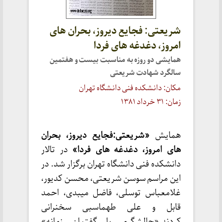
شریعتی: فجایع دیروز، بحران های
امروز، دغدغه های فردا
همایشی دو روزه به مناسبت بیست و هفتمین
سالگرد شهادت شریعتی
مکان: دانشکده فنی دانشگاه تهران
زمان: ۳۱ خرداد ۱۳۸۱
همایش
«شریعتی:فجایع دیروز، بحران
های امروز، دغدغه های فردا»
در تالار
دانشکده فنی دانشگاه تهران برگزار شد. در
این مراسم سوسن شریعتی، محسن کدیور،
غلامعباس توسلی، فاضل میبدی، احمد
قابل و علی طهماسبی سخنرانی
کردند.«چالشگری با گفتمان زمانه»