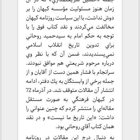
زمان هنوز مسئوليت مؤسسه كيهان را بر
دوش نداشت، با اين سياست روزنامه كيهان
مخالفت مي‌كردند و نقد كتاب فوق را با
توجه به حكم امام به سيدحميد روحاني
براي تدوين تاريخ انقلاب اسلامي
نمي‌پسنديدند، ضمن آن كه با نظر وي
درباره مرحوم شريعتي هم موافق نبودند.
سرانجام با فشار همين دست از آقايان و از
جمله برخي از وابستگان به يك دفتر، ادامه
انتشار آن مقالات متوقف شد. در آذرماه 72
در كيهان فرهنگي به صورت مستقل
مقاله‌اي را منتشر كردم كه چنين عنواني را
داشت: «اين تاريخ ما نيست» و در نقد
همان كتاب آقاي روحاني بود.
به دنبال درج اين مقالات در روزنامه