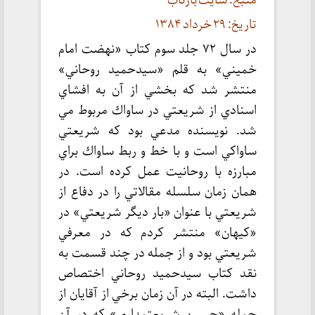
منبع: سایت بازتاب
تاریخ: ۲۹ خرداد ۱۳۸۴
در سال ۷۲ جلد سوم كتاب «نهضت امام
خميني» به قلم «سيدحميد روحاني»
منتشر شد كه بخشي از آن به افشاي
اسنادي از شريعتي در ساواك مربوط مي
شد. نويسنده مدعي بود كه شريعتي
ساواكي است و با خط و ربط ساواك براي
مبارزه با روحانيت عمل كرده است. در
همان زمان سلسله مقالاتي را در دفاع از
شريعتي با عنوان «بار ديگر شريعتي» در
«كيهان» منتشر كردم كه در معرفي
شريعتي بود و از جمله در چند قسمت به
نقد كتاب سيدحميد روحاني اختصاص
داشت. البته در آن زمان برخي از آقايان از
جمله «حسين شريعتمداري» كه در آن