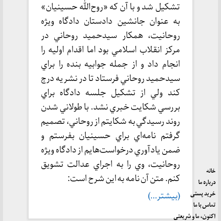
تشكيل شد و با آن كه «روح‌الله حسينيان»
به عنوان جانشين دادستان دادگاه ويژه
روحانيت، همكار سيدحميد روحاني در
مركز انقلاب اسلامي بود اما اقدام اوليه را
انجام داد و از جمله جوابيه بنده را براي
سيدحميد روحاني فرستاد تا در نشريه درج
كند ولي از تشكيل جلسه دادگاه براي
بررسي شكايت خبري نشد. با طولاني شدن
روند رسيدگي به شكايتم از روحاني، تصميم
گرفتم نامه‌اي براي حسينيان بفرستم و
ضمن يادآوري درخواست‌هايم از دادگاه ويژه
روحانيت، وي را به اجراي عدالت تشويق
خانه
كنم. متن آن نامه به اين شرح است:
درباره ما
خرید پستی
(بیشتر…)
تماس با ما
اکنون، ما و شریعتی