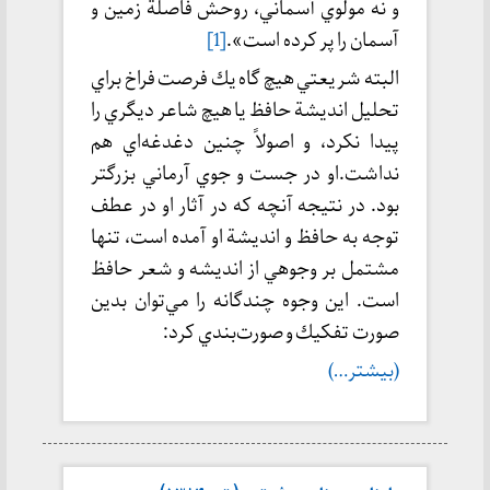
و نه مولوي آسماني، روحش فاصلة زمين و
آسمان را پر كرده است».
[1]
البته شريعتي هيچ گاه يك فرصت فراخ براي
تحليل انديشة حافظ يا هيچ شاعر ديگري را
پيدا نكرد، و اصولاً چنين دغدغه‌اي هم
نداشت.او در جست و جوي آرماني بزرگتر
بود. در نتيجه آنچه كه در آثار او در عطف
توجه به حافظ و انديشة او آمده است، تنها
مشتمل بر وجوهي از انديشه و شعر حافظ
است. اين وجوه چندگانه را مي‌توان بدين
صورت تفكيك و صورت‌بندي كرد:
(بیشتر…)