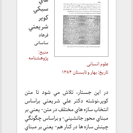
هاي
سبكي
كوير
شريعتي
فرهاد
ساسانی
منبع:
پژوهشنامه
علوم انسانی
تاریخ: بهار و تابستان ۱۳۸۴
در اين جستار، تلاش مي شود تا متن
كوير،‌نوشته دكتر علي شريعتي براساس
انتخاب سازه هاي مختلف در متن- يعني بر
مبناي محور جانشيني- و براساس چگونگي
چينش سازه ها در كنار هم- يعني بر مبناي