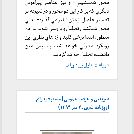
محور همنشيني- و نيز عناصر پيراموني
ديگري كه بر كار اين دو محور و در نتيجه بر
تفسير حاصل از متن تاثير مي گذارد- يعني
محور همكنش تحليل و بررسي شود. به اين
منظور، ابتدا برخي كليد واژه هاي نظري اين
رويكرد معرفي خواهد شد، و سپس متن
يادشده تحليل خواهد گرديد.
دریافت فایل پی‌دی‌اف
شریعتی و عرصه عمومی | مسعود پدرام
(روزنامه شرق ـ ۴ تیر ۱۳۸۴)