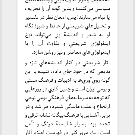
سياسي مي‌كنند؛ و بدين گونه آن را تحريف
يا تباه مي‌سازند! پس، امعان نظر در تفسير
و تحليل‌هاي شريعتي از حافظ و شيوة نگاه
او به شعر و انديشة وي مي‌تواند نوع
ايدئولوژي شريعتي و تفاوت آن را با
ايدئولوژي‌هاي معاصر او نيز روشن سازد.
آثار شريعتي در كنار انديشه‌هاي تازه و
بديعي كه در خود جاي داده، تنيده با اين
گونه روي‌آوري‌ها به ادبيات و فرهنگ سنتي
و بومي ايران است و چنين كاري در روزهايي
كه توجه به سرمايه‌هاي فرهنگي بومي نوعي
ارتجاع و عقب ماندگي شمرده مي‌شد و در
برابر، آشنايي با فرهنگ بيگانه نشانة ترقي و
تجدد بود، بسيار شايستة درنگ و تأمل
است. يك مرور كلي در فهرست اعلام آثار