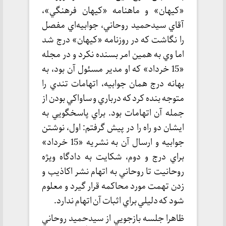
«كيهان» و ماهنامه «كيهان فرهنگي»،
آقاي سيدحميد روحاني، جوابيه‌اي مفصل
را نگاشت كه در روزنامه «كيهان» درج شد
اما وي به همين امر بسنده نكرد و در مجله
«15 خرداد» كه او مدير مسئول آن بود، به
بهانه درج همان جوابيه، اتهامات تندي را
متوجه بنده كرد كه درباري و ساواكي بودن از
جمله آن اتهامات بود. براي پاسخگويي به
ايشان دو راه را در پيش گرفتم: اول، نوشتن
جوابيه و ارسال آن به نشريه «15 خرداد»
براي درج و دوم، شكايت به دادگاه ويژه
روحانيت تا روحاني به اتهام نشر اكاذيب و
زدن تهمت مورد محاكمه قرار گيرد و معلوم
شود كه دليلي براي اثبات آن اتهام ندارد.
ظاهرا جلسه بازجويي از سيدحميد روحاني