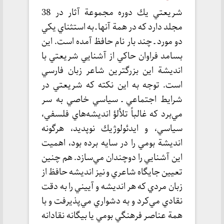
شريعتي يك دوره مجموعة آثار در 38
مجلد دارد كه در همة آنها ـ به استثناي يكي
دو مورد ـ چند بار نام حافظ آمده است. اين
بسامد فراوان حاكي از آشنايي شريعتي با
انديشة اين بزرگترين شاعر زبان فارسي
است. توجه به اين نكته كه شريعتي در
شرايط اجتماعي ـ سياسي خاصي به سر
مي‌برد كه غالباً تلألؤ انديشه‌هاي فلسفي،
سياسي، و ايدئولوژيك نوپديد، هرگونه
انديشة بومي را در سايه برده بود، اهميت
اين آشنايي را دوچندان مي‌سازد. هم چنين
تعيين جايگاه شاعري و نيز انديشه حافظ از
زبان مردي كه هر انديشه و آييني را به دقت
نقادي مي‌كرد و به دشواري مي‌پذيرفت و با
همة عناصر فرهنگي بومي يا بيگانه نقادانه