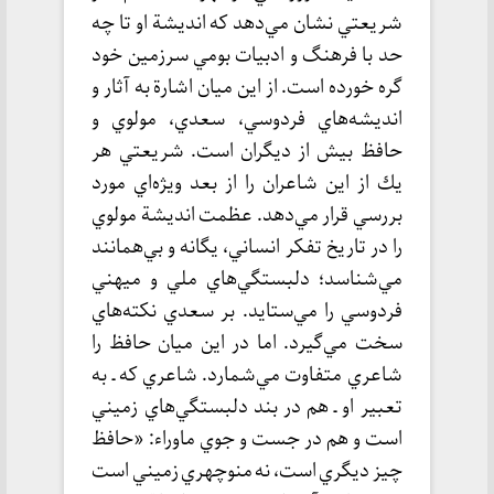
شريعتي نشان مي‌دهد كه انديشة او تا چه
حد با فرهنگ و ادبيات بومي سرزمين خود
گره خورده است. از اين ميان اشارة به آثار و
انديشه‌هاي فردوسي، سعدي، مولوي و
حافظ بيش از ديگران است. شريعتي هر
يك از اين شاعران را از بعد ويژه‌اي مورد
بررسي قرار مي‌دهد. عظمت انديشة مولوي
را در تاريخ تفكر انساني، يگانه و بي‌همانند
مي‌شناسد؛ دلبستگي‌هاي ملي و ميهني
فردوسي را مي‌ستايد. بر سعدي نكته‌هاي
سخت مي‌گيرد. اما در اين ميان حافظ را
شاعري متفاوت مي‌شمارد. شاعري كه ـ به
تعبير او ـ هم در بند دلبستگي‌هاي زميني
است و هم در جست و جوي ماوراء: «حافظ
چيز ديگري است، نه منوچهري زميني است