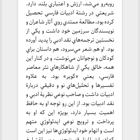
روبه‌رو مي‌شد، ارزش و اعتباري بلند دارد.
شريعتي در رشتة ادبيات فارسي تحصيل
كرده بود، مطالعة ممتدي روي آثار شاعران و
نويسندگان سرزمين خود داشت و يكي از
نخستين ترجمه‌هاي نقد ادبي را پديد آورده
بود. او هم شعر مي‌سرود، هم داستان براي
كودكان و نوجوانان مي‌نوشت، و در كنار اين
همه، خالق يكي از شاهكارهاي نثر معاصر
فارسي، يعني «كوير» بود. به علاوه
تفسيرها و تحليل‌هاي نو و دقيقي دربارة
ادبيات داشت و صاحب نوعي نظرية ادبي و
نقد ادبيات بود. از اين رو توجه او به حافظ
اهميت بسيار دارد، بويژه اين كه او به
پرداخت و ترويج نوعي ايدئولوژي متهم
است و اتهام خود ايدئولوژي‌ها نيز اين است
كه ادبيات را ابزار قدرت‌جويي و وسيلة تبليغ