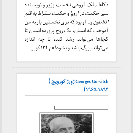
ذکاءالملک فروغی نخست وزیر و نویسنده
سیر حکمت در اروپا
و
حکمت سقراط به قلم
افلاطون
و… او بود که برای نخستین بار به من
آموخت که انسان، یک روح پرورده انسان تا
کجاها می‌تواند رشد کند، تا چه اندازه
می‌تواند بزرگ باشد و بشود!»م.آ۱۳ کویر
Georges Gurvitch ژورژ گورویچ (
۱۸۹۴-۱۹۶۵)