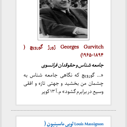
Georges Gurvitch ژورژ گورویچ (
۱۸۹۴-۱۹۶۵)
جامعه شناس و حقوقدان فرانسوی
«… گورویچ که نگاهی جامعه شناس به
چشمان من بخشید و جهتی تازه و افقی
وسیع در برابرم گشود» م.آ ۱۳ کویر
Louis Massignon لویی ماسینیون (