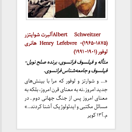
Albert Schweitzerآلبرت شوایتزر
(۱۸۷۵-۱۹۶۵)- Henry Lefebvre هانری
لوفور (۱۹۰۱- ۱۹۹۱)
متأله و فیلسوف فرانسوی، برنده صلح نوبل-
فیلسوف و جامعه‌شناس فرانسوی.
«… و شوارتز و لوفور که مرا با بینش‌های
جدید امروز ـ نه به معنای قرن امروز، بلکه به
معنای امروز پس از جنگ جهانی دوم ـ در
مسائل مکتبی و ایدئولوژیک آشنا کردند..»
م.آ۱۳ کویر