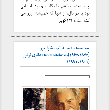
و آن دیدن مذهب با نگاه علم بود. انسانی
بود با دو بال، از آنها که همیشه آرزو می
کنم….» م.آ۱۳ کویر
Albert Schweitzer آلبرت شوایتزر
(۱۸۷۵-۱۹۶۵)- Henry Lefebvre هانری لوفور
(۱۹۰۱- ۱۹۹۱)