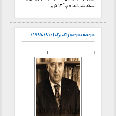
سکه قلب‌اند!» م.آ ۱۳ کویر
Jacques Berque ژاک برک (۱۹۱۰-۱۹۹۵)