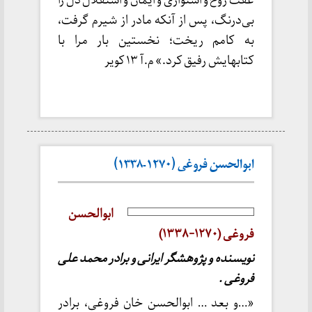
عفت روح و استواری و ایمان و استقلال دل را
بی‌درنگ، پس از آنکه مادر از شیرم گرفت،
به کامم ریخت؛ نخستین بار مرا با
کتابهایش رفیق کرد.» م.آ ۱۳ کویر
ابوالحسن فروغی (۱۲۷۰-۱۳۳۸)
ابوالحسن
فروغی (۱۲۷۰-۱۳۳۸)
نویسنده و پژوهشگر ایرانی و برادر محمد علی
فروغی .
«…و بعد … ابوالحسن خان فروغی، برادر