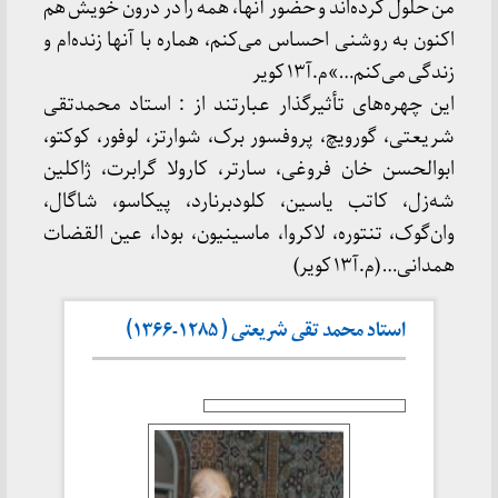
من حلول کرده‌اند و حضور آنها، همه را در درون خویش هم
اکنون به روشنی احساس می‌کنم، هماره با آنها زنده‌ام و
زندگی می‌کنم…»م.آ۱۳ کویر
این چهره‌های تأثیرگذار عبارتند از : استاد محمدتقی
شریعتی، گورویچ، پروفسور برک، شوارتز، لوفور، کوکتو،
ابوالحسن خان فروغی، سارتر، کارولا گرابرت، ژاکلین
شه‌زل، کاتب یاسین، کلودبرنارد، پیکاسو، شاگال،
وان‌گوک، تنتوره، لاکروا، ماسینیون، بودا، عین القضات
همدانی… (م.آ۱۳ کویر)
استاد محمد تقی شریعتی ( ۱۲۸۵-۱۳۶۶)