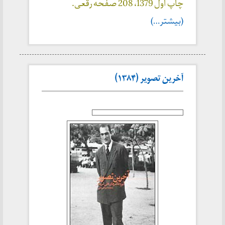
چاپ اول 1379، 208 صفحه رقعی.
(بیشتر…)
آخرین تصویر (۱۳۸۴)