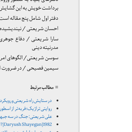
برداشت خویش به این گشایش 
دفتر اول شامل پنج مقاله است 
احسان شریعتی / نیندیشیده 
سارا شریعتی / دفاع جوهری ا
مدرنیته دینی
سوسن شریعتی/ الگوهای امر 
سیمین فصیحی / در ضرورت ابه
≡ مطالب مرتبط
در ستایش راه شریعتی و رویکرد ایدئول
روایتی تراژیک؛ فربه‌تر از اسطوره 
علی شریعتی: جنگ در سه جبهه | م
? | Daryush Shayegan | 1982