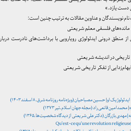
دست یازد.»
نام نویسندگان و عناوین مقالات به ترتیب چنین است:
مانده‌های فلسفی معلم شریعتی
ز منطق درونی ایدئولوژی رویارویی با برداشت‌های نادرست دربار
تاریخی در اندیشه شریعتی
ام‌زدایی از تفکر تاریخی شریعتی
وژیک او | حسین مصباحیان (ویژه‌نامه‌ روزنامه شرق ـ ۸ اسفند ۱۴۰۳)
| محمدامین قانعی راد (مجله جهان اسلام ـ تیر ۱۳۷۳)
هدی بازرگان (دکتر علی شریعتی از دیدگاه شخصیت‌ها ـ ۱۳۶۵)
Qu’est-ce qu’une revolution religieuse