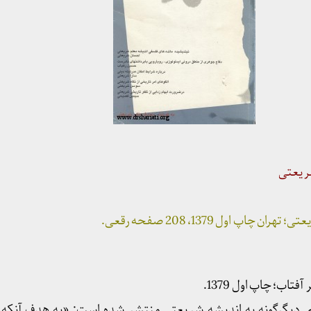
شریعتی
 چاپ اول 1379، 208 صفحه رقعی.
تاب؛ چاپ اول 1379.
دی دیگرگونه به اندیشه شریعتی منتشر شده است: «به هدف آنکه هر