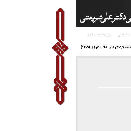
اد شریعتی
پوران شریعت‌رضوی
ه متن؛ دفترهای بنیاد، دفتر اول (۱۳۷۹)