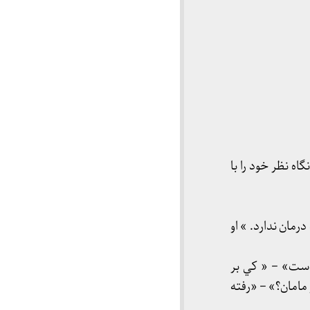
اه نظر خود را با
درمان ندارد. » او
است» – « كي بر
مامان؟» – «رفته