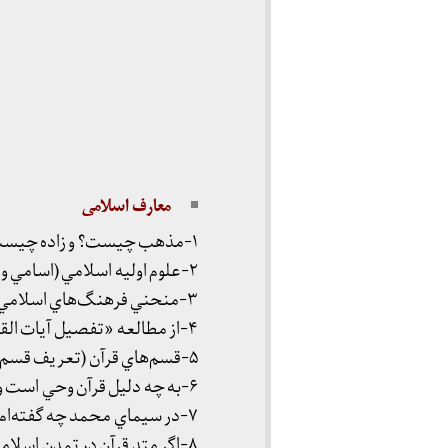
معارف اسلامی
۱-مذهب چيست؟ و زاده چيست؟ نظرات گوناگون مخالف و موافق و نظريه من.
۲-علوم اوليه اسلامي (اسامي و تعريف و شرح هر كدام)
۳-منحني فرهنگ‌هاي اسلامي و خارجي در تاريخ اسلام.
۴-از مطالعه «تفصيل آيات القرآن» به چه نتايجی رسيده‌ايد؟
۵-قسم‌هاي قرآن (تعريف قسم، قسم خدا، بررسي علمي قسم‌هاي قرآن)
۶-به چه دليل قرآن وحي است و وحي چيست؟
۷-در سيماي محمد چه گفته‌ام؟
۸-اگر متد قرآن در تمدن اسلامي…