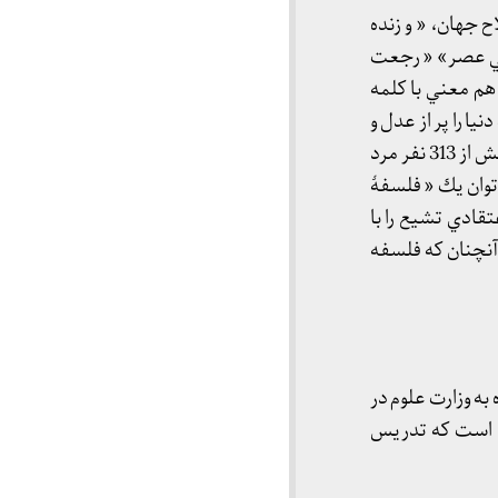
ح جهان، « و زنده
 ولي عصر» « رجعت
هم معني با كلمه
ا را پر از عدل و
داد خواهد كرد از آن پس كه پر از جور و ظلم شده است » و به طور دقيق « هنگامي كه در روي زمين بيش از 313 نفر مرد
يا می‌توان يك « فلسفۀ
قادي تشيع را با
نچنان كه فلسفه
سال ۵۰ انتقال موقت از دانشگاه به وزارت علوم در
سی است که تدریس