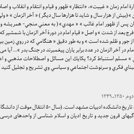
ة امام زمان « غيبت»، «انتظار» ظهور و قيام و انتقام و انقلاب و اصلا
» (بيش از هزار سال و شايد تا هزارها سال ديگر ) « آخر الزمان » «
ان پس از ظهور امام غائب » « مهدي» ( به معني منجي- همريشه و 
 بعد از شدت » و اصل « قيام امام در دورۀ آخر الزمان با شمشير كه دني
باشد» و « اين 313 ياور امام در آخر الزمان در عدد برابر ياران پيغمبرند در جنگ بدر »… آ
 » مسلم استنباط كرد؟ يكايك اين مسائل و اصطلاحات مذهبي و اعت
ناي فكري و سرنوشت اجتماعي و سياسي وي تشريح و تجليل كنيد آ
 ۱۳۴۹
شریعتی از سال ۴۵ تا ۵۰ استاد تاریخ دانشکده ادبیات مشهد است. (
ژگیهای قرون جدید و تاریخ ادیان و اسلام شناسی از واحد‌های در