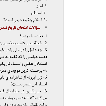
۹-امت
۱۰-اساطير
۱۱-اسلام چگونه ديني است؟
سؤالات امتحان تاريخ تمدن سال 
1- تجدد يا تمدن؟
2- رابطة ميان «آسيميلاسيون» و «آليناسيون فرهنگي»
3- چه عامل يا عواملي را در تكوين تمدن در تاريخ بشر نيرومندتر می‌دانيد؟
(همة عواملي را كه گفته‌اند طر
استدلال عقلي و استناد تاريخي 
4- برجسته ترين موج‌هاي فكري درفلسفه و علم و هنر و جامعة انسان امروز.
5- ژان ايزوله از شاهزاده‌اي ن
انسان اين عصر نيست؟
6- خبرنگاري در خانة يك فض
می‌گردد؟» – «عصر دوشنبه سوم
دكان نانوائي نان بخرد»- «كي