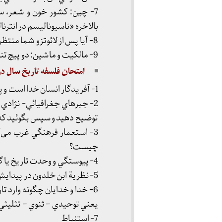
7- چين: كشور خون و شعر، س
بالاخره «ناسيوناليسم در انترن
8- آيا پس از لائوتزو شما منتظر كنفسيوس بوديد؟
9- مالكيت و ماشين: دو پيچ تند برسر راه تاريخ.
امتحان فلسفه تاريخ سال دوم تار
1- آفريدگار انسان خدا است و پروردگارش تاريخ.
2- جبرهاي جغرافيائي- نژادي
توضيح دهيد و سپس بگوئيد كه ب
3- استعمار فرهنگي غرب می‌ك
چيست؟
4- پيوستگي و وحدت تاريخ يا گسستگي و كثرت تاريخ ها؟
5- نظرية ابن خلدون در پيدايش و زوال تمدن؟ دور ديالكتيكي تاريخ و در رابطة توحش و تمدن؟
6- خدا و خدايان چگونه وارد ت
يعني توحيدي – ثنوي – تثليثي و
7- استنباط