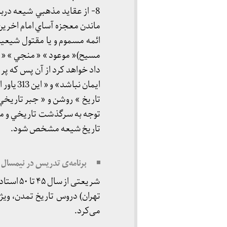
8- از عقايد مذهبي شيعه دربار
ماندن معجزه آساي امام اخرين 
ائمه مسموم و يا مقتول شيعي
مسيح)« موعود » « منجي » « فرج
ايمان ن
تاريخ » روشن و « جبر تاريخي
توجه به سرگذشت تاريخي و مب
تاريخ شيعه مشخص شود.
برنامه‌ی تدریس در نیمسال دوم ۱۳۵۰ـ
تهران) دروس تاریخ تمدن، وی
می‌کرد.