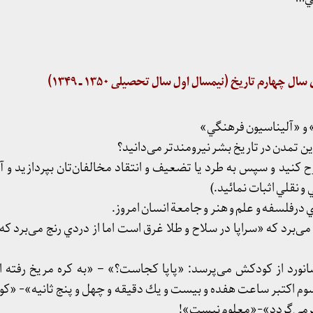
چهارم تاريخ (نيمسال اول سال تحصيلی ۱۳۵۰ ـ ۱۳۴۹)
ح كنيد و سپس به طرد يا تضعيف و انتقاد مخالفان‌تان بپردازيد و آنگ
و نقلي اثبات نمائيد.)
ام می‌برد كه «سراپا در سلاح و طلا غرق است اما از دردي رنج می‌برد كه 
انورد از كودكش می‌پرسد: «پاپا كجاست؟» – «به كره مريخ رفته 
 اكتبر ساعت هفده و بيست و يك دقيقه و چهل و پنج ثانيه»- «كو 
 برمي‌گردد»-«معلوم نيست»!