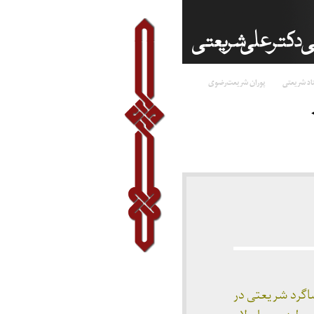
اد شریعتی
پوران شریعت‌رضوی
 در دهه ۴۰ ( معلم باز نشسته) شاگرد شریعتی در