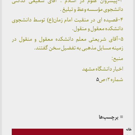
۳-پیشروان علوم در اسلام : آقای شفیعی کدکنی
دانشجوی مؤسسه وعظ و تبلیغ .
۴-قصیده ای در منقبت امام زمان(ع) توسط دانشجوی
دانشکده معقول و منقول.
۵-آقای شریعتی معلم دانشکده معقول و منقول در
زمینه مسایل مذهبی به تفضیل سخن گفتند.
منبع:
اخبار دانشگاه مشهد
شماره ۲؛ ص
۵
≡ برچسب‌ها
خانه