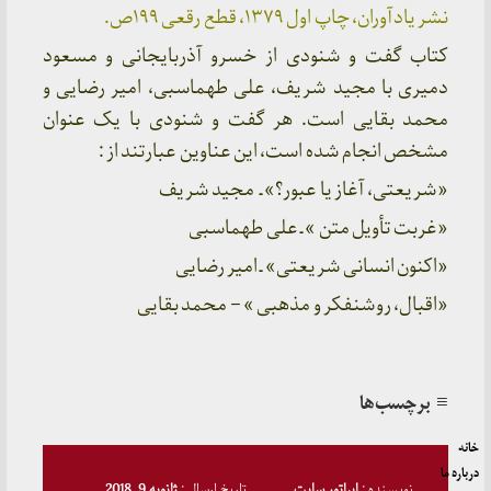
نشر یادآوران، چاپ اول ۱۳۷۹، قطع رقعی ۱۹۹ص.
کتاب گفت و شنودی از خسرو آذربایجانی و مسعود
دمیری با مجید شریف، علی طهماسبی، امیر رضایی و
محمد بقایی است. هر گفت و شنودی با یک عنوان
مشخص انجام شده است، این عناوین عبارتند از :
«شریعتی، آغاز یا عبور؟» ـ مجید شریف
«غربت تأویل متن » ـ علی طهماسبی
«اکنون انسانی شریعتی» ـ امیر رضایی
«اقبال، روشنفکر و مذهبی » – محمد بقایی
≡ برچسب‌ها
خانه
درباره ما
نویسنده :
اپراتور سایت
تاریخ ارسال :
ژانویه 9, 2018