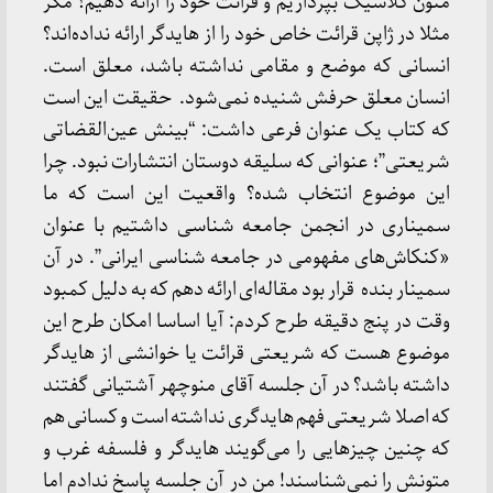
متون کلاسیک بپردازیم و قرائت خود را ارائه دهیم؟ مگر
مثلا در ژاپن قرائت خاص خود را از هایدگر ارائه نداده‌اند؟
انسانی که موضع و مقامی نداشته باشد، معلق است.
انسان معلق حرفش شنیده نمی‌شود. حقیقت این است
که کتاب یک عنوان فرعی داشت: “بینش عین‌القضاتی
شریعتی”؛ عنوانی که سلیقه دوستان انتشارات نبود. چرا
این موضوع انتخاب شده؟ واقعیت این است که ما
سمیناری در انجمن جامعه شناسی داشتیم با عنوان
«کنکاش‌های مفهومی در جامعه شناسی ایرانی”. در آن
سمینار بنده قرار بود مقاله‌ای ارائه دهم که به دلیل کمبود
وقت در پنج دقیقه طرح کردم: آیا اساسا امکان طرح این
موضوع هست که شریعتی قرائت یا خوانشی از هایدگر
داشته باشد؟ در آن جلسه آقای منوچهر آشتیانی گفتند
که اصلا شریعتی فهم هایدگری نداشته است و کسانی هم
که چنین چیزهایی را می‌گویند هایدگر و فلسفه غرب و
متونش را نمی‌شناسند! من در آن جلسه پاسخ ندادم اما