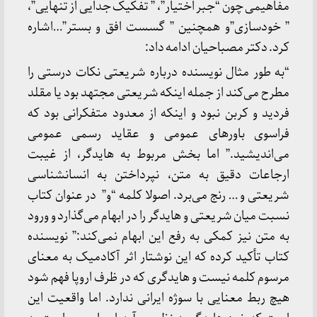
مفاهیمی چون “جبر اختیار”، ” تفکیک جدایی از تنهایی”،
” خودسازی”و همچنین ” گسست افق و بستر”…اشاره
کرد. دکتر مصباحیان ادامه داد:
“به طور مثال نویسنده درباره شریعتی نکات درستی را
مطرح می‌کند از جمله اینکه شریعتی مجتهد بود یا مقلد
فردید و کربن نبود و اینکه از معدود متفکرانی بود که
فراسوی باورهای عمومی و عقاید رسمی عمومی
می‌اندیشید.” اما بخش مربوط به هایدگر، از غیبت
ارجاعات دقیق به متن، نپرداختن به انسانشناسی
شریعتی و … رنج می‌برد. اصولا کلمه “و” در عنوان کتاب
نسبت میان شریعتی و هایدگر را در ابهام می‌گذارد و ورود
به متن نیز کمکی به رفع این ابهام نمی‌کند:” نویسنده
کتاب تأکید کرده که این نوشتار اثر آکادمیک به معنای
مرسوم کلمه نیست و هایدگری که در ظرف اروپا فهم شود
هیچ ربط معنایی با سوژه ایرانی ندارد. اما واقعیت این