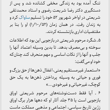
تنگ آمده بود به زندگی مخفی کشانده شد و پس از
دستگیری دکتر رضا شریعت رضوی و استاد محمدتقی
شریعتی در اواخر شهریور ۵۲ خود را تسلیم
ساواک
کرد و
به زندان رفت. در همان زمان (۱/۱۰/۵۲) او را بنا بر
مقتضیات اداری بازنشسته کردند.
۵ ـ شگرد مرحوم شریعتی در بازجویی این بود که اطلاعات
سوخته و بی‌مصرف بدهد. تا بدین وسیله اعتماد آنها را
جلب و آنها را از نکات اساسی و مهم منحرف کند چنان‌که
خود او می‌گفت:
«استعمار غیرمستقیم یعنی، اغفال ذهن‌ها از حق بزرگ و
فوری و حیاتی به وسیله پرداختن ذهن‌ها به یک حق
کوچک، غیرحیاتی و غیرخودی …»
۶ ـ آیا فقط دست‌نوشته‌های مرحوم شریعتی اوراق
بازجویی است یا ۳۵ جلد آثار او که دهها هزار برگ اوراق
زرّین تاریخ سیاسی، اجتماعی و مذهبی مملکت ماست