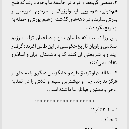
۳ ـ بعضی گروه‌ها و افراد در جامعه ما وجود دارند که هیچ
هم‌خونی، هم‌سویی ایدئولوژیک با مرحوم شریعتی و
پدرش ندارند و در دهه‌های گذشته از هیچ یورش و حمله به
او دریغ نکرده‌اند.
پس روا نیست که عالمان دین و صاحبان تولیت رژیم
اسلامی و راویان تاریخ حکومتی در این طاس اغزنده گرفتار
آیند و با شریعتی آن کنند که با دشمنان ایران و اسلام و
انقلاب می‌کنند.
۴ ـ مخالفان او توفیق طرد و جایگزینی دیگری را به جای او
هرگز ندارند. چه او بیشترین سهم و تلاش را در تغذیه
روحی و معنوی جوانان ما داشته است.
٬٬٬٬٬٬٬٬٬٬٬٬٬٬٬٬٬٬٬٬٬٬٬٬٬٬٬٬٬٬٬٬٬٬٬٬٬٬٬٬٬
۱ ـ م. آ. ۳۳ / ۱۱
۲ ـ حافظ.