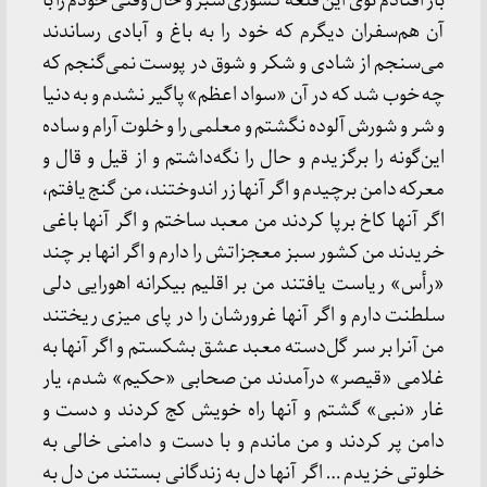
باز افتادم توی این قلعه کشوری سبز و حال وقتی خودم را با
آن هم‌سفران دیگرم که خود را به باغ و آبادی رساندند
می‌سنجم از شادی و شکر و شوق در پوست نمی‌گنجم که
چه خوب شد که در آن «سواد اعظم» پاگیر نشدم و به دنیا
و شر و شورش آلوده نگشتم و معلمی را و خلوت آرام و ساده
این‌گونه را برگزیدم و حال را نگه‌داشتم و از قیل و قال و
معرکه دامن برچیدم و اگر آنها زر اندوختند، من گنج یافتم،
اگر آنها کاخ برپا کردند من معبد ساختم و اگر آنها باغی
خریدند من کشور سبز معجزاتش را دارم و اگر انها بر چند
«رأس» ریاست یافتند من بر اقلیم بیکرانه اهورایی دلی
سلطنت دارم و اگر آنها غرورشان را در پای میزی ریختند
من آنرا بر سر گل‌دسته معبد عشق بشکستم و اگر آنها به
غلامی «قیصر» درآمدند من صحابی «حکیم» شدم، یار
غار «نبی» گشتم و آنها راه خویش کج کردند و دست و
دامن پر کردند و من ماندم و با دست و دامنی خالی به
خلوتی خزیدم … اگر آنها دل به زندگانی بستند من دل به