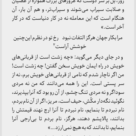
زور، بل بر سر دوست که غرورهای بزرگ همواره از عصیان
و صلابت سیراب می‌شوند و سیراب‌تر، و هم آن بار، آن
هنگام است که این معامله نه در کار دنیاست که در کار
آخر است.»
مرا بکار جهان هرگز التفات نبود رخ تو در نظرم این‌چنین
۲
خوشش آراست
و در جای دیگر می‌گوید: «چه زشت است از قربانی‌های
خویش در راه ایمان خویش سخن گفتن! چه زشت است!
من اگر ناچار شدم که نامی از قربانی‌های خویش برم، نه از
سر پستی است. این را همه می‌دانند که من نه مردی
سوداگر و نه مردی تنگ ‌چشم، از آن رو بود که آنرا بپذیرند،
نگوئید نگه‌دار مکُش، حیف است، مریز، اگر از آن نام بردم،
نام نبردم تا بنمایم، نام نبردم تا آنرا ارج نهند قیمتش را
بدانند، پالایشم دهند، هرگز، نام بردم تا بی‌ارجی آنرا
بنمایم، تا بدانند که به هیچ نمی‌ارزد …»