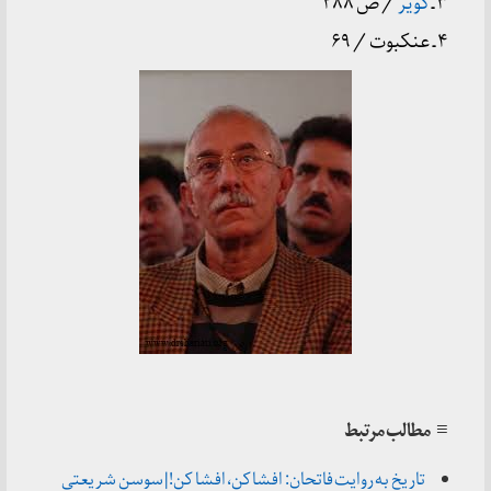
۳ ـ
کویر
/ ص ۲۸۸
۴ ـ عنکبوت / ۶۹
≡ مطالب مرتبط
تاریخ به روایت فاتحان: افشا کن، افشا کن! | سوسن شریعتی