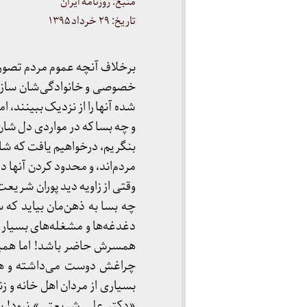
منبع: روزنامه ایران
تاریخ: ۲۹ خرداد ۱۳۹۵
برخلاف آنچه عموم مردم تصور م
خصوصی و خانوادگی‌شان ساز ناک
شده آنها را از نزدیک ببینند، ام
و چه بسا که در مواردی دل شان 
بنگریم، درخواهیم یافت که شاید
مردم‌اند، و محدود کردن آنها
وقتی از زاویه دید پوران شریع
چه بسا به ذهن‌مان بیاید که
دغدغه‌ها و مشغله‌های بسیار و
همسرش حاضر باشد! اما همین 
چراغش دوست می‌داشته و همچ
بسیاری از مردان اهل خانه و ز
«دکتر علی شریعتی» نبود! بد