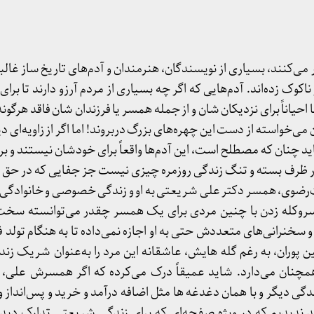
ی‌کنند، بسیاری از نویسندگان، هنرمندان و آدم‌های تاریخ ساز غالبا
وک زده‌اند. آدم‌هایی که اگر چه بسیاری از مردم آرزو دارند تا بر
ا احیاناً برای نزدیکان شان و از جمله همسر یا فرزندان شان فاقد هرگونه
می‌خواسته از دست این چهره‌های بزرگ دربروند! اما اگر از زاویه‌ای دی
 چنان که مصطلح است، این آدم‌ها واقعاً برای خودشان نیستند و برای
 در ظرف بسته و تنگ زندگی روزمره چیزی نیست جز جفایی که در حق ش
ت‌رضوی، همسر دکتر علی شریعتی به او و زندگی خصوصی و خانوادگی‌ا
 سروکله زدن با چنین مردی برای یک همسر چقدر می‌توانسته سخت
 سخنرانی‌های متعددش حتی به او اجازه نمی‌داده تا به هنگام تولد ف
پوران، به رغم گله هایش، عاشقانه این مرد را به‌عنوان شریک زن
نان می‌دارد. شاید عمیقاً درک می‌کرده که اگر همسرش علی، ق
ندگی دیگر و با همان دغدغه ها مثل اضافه درآمد و خرید و پس‌انداز 
 ندیدیم که در ویژه صفحه‌ای که برای زندگی شریعتی تدارک دیده‌