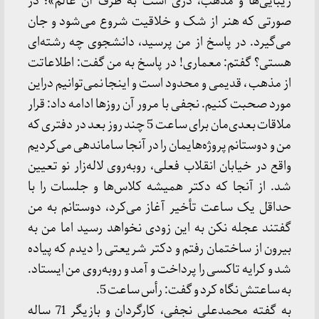
زیبایی‌ها و مذهب، دری است به طرف آن عالم»؛ در
صورتی که هنر از شک و خلاقیت شروع می‌شود و جان
می‌گیرد. در پاسخ از من پرسید، دانشجوی چه رشته‌ای
هستی؟ گفتم: معماری! در پاسخ به من گفت: اطلاعاتت
از مذهب ، قدیمی و محدود است و اینجا نمی‌توانیم دراین
مورد صحبت کنیم. نجفی با مرور آن روزها ادامه داد: قرار
ملاقات بعدی‌مان برای ساعت 5 چند روز بعد در دفتری که
من و دوستانم پروژه‌هایمان را در آنجا ساماندهی می‌کردیم
واقع در خیابان انقلاب فعلی، رو‌به‌روی لاله‌زار نو تعیین
شد. از آنجا که دکتر همیشه کلاس‌ها و جلسات را با
حداقل یک ساعت تأخیر آغاز می‌کرد، دوستانم به من
گفتند عجله نکن به این زودی نخواهد رسید اما من به
بیرون از ساختمان رفتم و دکتر شریعتی را دیدم که پیاده
شد و کرایه تاکسی را پرداخت و آمد و رو‌به‌روی من ایستاد.
به ساعتش نگاه کرد و گفت: رأس ساعت 5.
به گفته محمدعلی نجفی، کارگردان و بازیگر 71 ساله