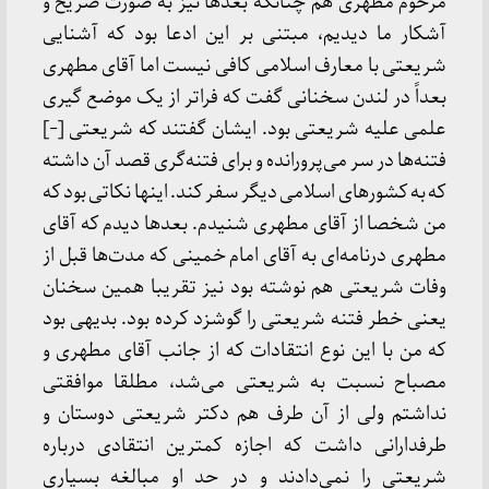
مرحوم مطهری هم چنانکه بعدها نیز به صورت صریح و
آشکار ما دیدیم، مبتنی بر این ادعا بود که آشنایی
شریعتی با معارف اسلامی کافی نیست اما آقای مطهری
بعداً در لندن سخنانی گفت که فراتر از یک موضع گیری
علمی علیه شریعتی بود. ایشان گفتند که شریعتی [-]
فتنه‌ها در سر می‌پرورانده و برای فتنه‌گری قصد آن داشته
که به کشورهای اسلامی دیگر سفر کند. اینها نکاتی بود که
من شخصا از آقای مطهری شنیدم. بعدها دیدم که آقای
مطهری درنامه‌ای به آقای امام خمینی که مدت‌ها قبل از
وفات شریعتی هم نوشته بود نیز تقریبا همین سخنان
یعنی خطر فتنه شریعتی را گوشزد کرده بود. بدیهی بود
که من با این نوع انتقادات که از جانب آقای مطهری و
مصباح نسبت به شریعتی می‌شد، مطلقا موافقتی
نداشتم ولی از آن طرف هم دکتر شریعتی دوستان و
طرفدارانی داشت که اجازه کمترین انتقادی درباره
شریعتی را نمی‌دادند و در حد او مبالغه بسیاری