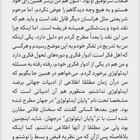
صفات سرتوفیق او بود. اکنون هم من برسر همین رأی خود
هستم و به هیچ وجه دیدگاهم را عوض نکردم. اما مرحوم
شریعتی مثل هرانسان دیگر قابل نقد است و باید هم که
نقد شود و بت‌شکنی همیشه فریضه است. اما اینکه چرا
من این نقد را بعداً مطرح کردم دو دلیل دارد، یکی اینکه
من به تدریج در تفکر خودم به این موضع رسیدم و هرکسی
که اهل فکر است، ادوار فکری و دوره‌های تحول فکری دارد
و من هم در یکی از ادوار فکری خودم، رفته رفته به مسئله
ایدئولوژی برخورد کردم. می‌خواهم در همین جا بگویم که
من درآن زمان مطلقا اطلاعی از ادبیات جهانی برضد
ایدئولوژی نداشتم. منظورم هم آن ادبیاتی است که
مشخصا تحت نام “پایان ایدئولوژی” در جهان مطرح شده
بود. چون بعدها کسانی گفتند که سخنان فلانی مقارن
شده است با تز”پایان ایئولوژی” درجهان. شاید اینچنین
بود ولی من مطلقا از آنها اطلاعی نداشتم، کما اینکه
بلافاصله پس ازآن که من نظریه قبض و بسط را نوشتم و