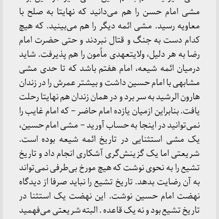
مشی امام حسن را هم می‌دانید که نهایتا به صلح با
معاویه رسید. مشی ائمه دیگر را هم می‌بینید. که هیچ
کدام دست به جنگ و قتال نبردند و حتی حضرت امام
رضا به هر دلیل، ولایتعهدی ماًمون را هم پذیرفت. شاید
درمیان ائمه شیعه، امام هفتم باشد که تا حدی مشی
مشابهی با امام حسین داشت و بیشتر عمرش را در زندان
هارون الرشید به سر برد و در همان زندان هم نهایتا رحلت
یافت. بنابراین ازمیان یازده امام حاضر – که امام غایب را
نمی‌توانید در اینجا به حساب آورید – مشی امام حسین،
یک مشی استثنایی در تاریخ ائمه شیعه بوده است.
شریعتی اما یک گزینش‌گری آشکاری انجام داد و تاریخ
تشیع را به نحوی نوشت که هیچ مورخ بی‌طرفی نمی‌تواند
به آن رضایت بدهد. تاریخ تشیع را نباید صرفا از دیدگاه
نهضت امام حسین نوشت. این نهضت یک استثنا در
تاریخ تشیع بود و نه یک قاعده . البته شریعتی می‌فهمید