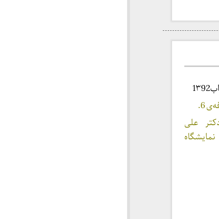
1۳
کتر علی
مایشگاه