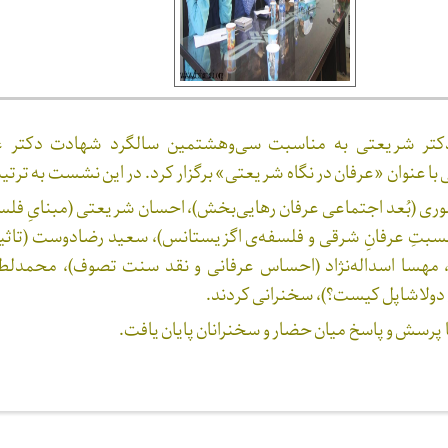
دکتر شریعتی به مناسبت سی‌وهشتمین سالگرد شهادت دکتر ع
 عنوان «عرفان در نگاه شریعتی» برگزار کرد. در این نشست به ترتیب
وری (بُعد اجتماعی عرفان رهایی‌بخش)،
احسان شریعتی (مبنایِ فلس
نسبتِ عرفانِ شرقی و فلسفه‌ی اگزیستانس)، سعید رضادوست (تاثی
مهسا اسداله‌نژاد (احساس عرفانی و نقد سنت تصوف)،
محمدلط
س دولاشاپل کیست؟)، سخنرانی کردند.
 پرسش و پاسخ میان حضار و سخنرانان پایان یافت.