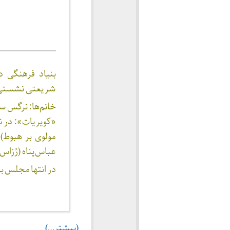
بنیاد فرهنگی 
شریعتی نشستی با
خانم‌ها: نرگس س
«کویریات»: در 
مولوی بر هبوط)،
عباس‌پناه (رُزا
در انتها مجلس با
(بیشتر…)