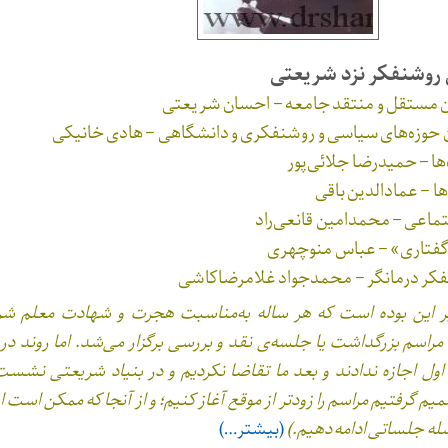
روشنفکر نزد شریعتی
ن مستقل و منتقد جامعه – احسان شریعتی
 حوزه‌های سیاسی و روشنفکری و دانشگاهی – هادی خانیکی
ها – حمیدرضا جلائی‌پور
– عمادالدین باقی
تماعی – محمدامین قانعی‌راد
فتاری» – عباس منوچهری
کر درمانگر – محمدجواد غلامرضاکاشی
 و 29 خرداد) مراسم‌ بزرگداشت یا جلسه‌ی نقد و بررسی برگزار می‌شد. اما روند 
اول اجازه ندادند و بعد ما تقاضا نکردیم و در بنیاد شریعتی نش
م گرفتیم مراسم را زودتر از موقع آغاز کنیم؛ و از آنجا که ممکن است 
له جلساتی ادامه ‌دهیم.)
(بیشتر…)