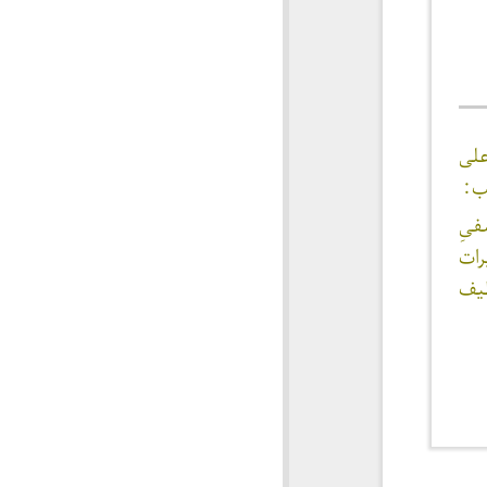
لی
 :
فیِ
رات
یف