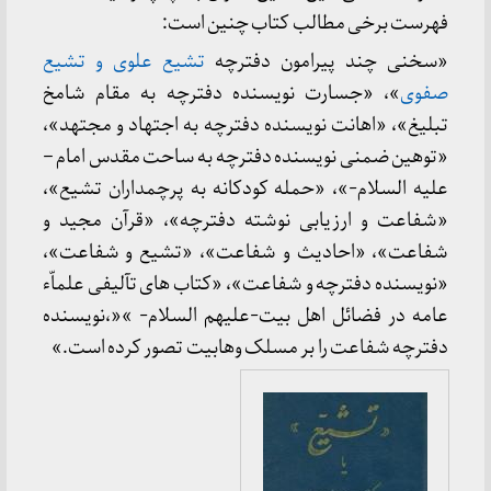
فهرست برخی مطالب کتاب چنین است:
«سخنی چند پیرامون دفترچه
تشیع علوی و تشیع
صفوی
»، «جسارت نویسنده دفترچه به مقام شامخ
تبلیغ»، «اهانت نویسنده دفترچه به اجتهاد و مجتهد»،
«توهین ضمنی نویسنده دفترچه به ساحت مقدس امام –
علیه السلام-»، «حمله کودکانه به پرچمداران تشیع»،
«شفاعت و ارزیابی نوشته دفترچه»، «قرآن مجید و
شفاعت»، «احادیث و شفاعت»، «تشیع و شفاعت»،
«نویسنده دفترچه و شفاعت»، «کتاب های تآلیفی علماّء
عامه در فضائل اهل بیت-علیهم السلام- »«،نویسنده
دفترچه شفاعت را بر مسلک وهابیت تصور کرده است.»