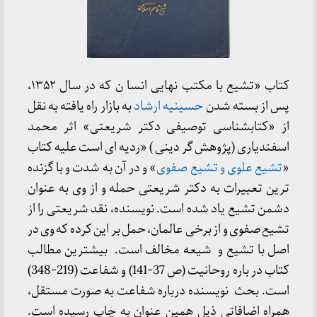
کتاب «تشیع با مکتب نهایی انسا ن که در سال ۱۳۵۲،
پس از بسته شدن
حسینیه ارشاد
به بازار راه یافته به نقل
از «کتابشناسی توصیفی دکتر شریعتی» اثر محمد
اسفندیاری (پژوهش گر دینی ) «ردیه ای است علیه کتاب
«
تشیع علوی و تشیع صفوی
» و در آن به شدت و با گزنده
ترین تعبیرات به دکتر شریعتی حمله و از وی به عنوان
دشمن تشیع یاد شده است. نویسنده، نقد شریعتی را از
تشیع صفوی و از برخی عالمان، حمل بر این کرده که وی در
اصل با تشیع و شیعه مخالف است. بیشترین مطالب
کتاب در باره روحانیت (ص 37-141) و شفاعت (219-348)
است. بحث نویسنده درباره شفاعت به صورت مستقل،
همراه اضافاتی ذیل همین عنوان به چاپ رسیده است.