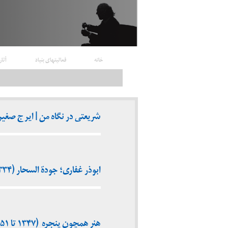
خانه
فعالیتهای بنیاد
آثار
شریعتی در نگاه من | ایرج صغیری (۲۹ خرداد 
ابوذر غفاری؛ جودة السحار (۱۳۳۴)
هنر همچون پنجره (۱۳۴۷ تا ۱۳۵۱)