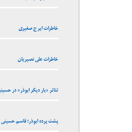
خاطرات ایرج صغیری
خاطرات علی نصیریان
تئاتر «بار دیگر ابوذر» در حسینیه ار
پشت پرده ابوذر؛ قاسم حسینی (۱۳۸۲)