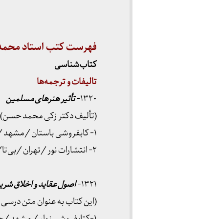
فهرست کتب استاد محمد
کتاب‌شناسی
تالیفات و ترجمه‌ها
۱۳۲۰-
تأثیر هنرهای مسلمین
(تألیف دکتر زکی محمد حسن)
۱- کابفروشی باستان /مشهد / چاپ ۱۳۲۰
۲- انتشارات نور /تهران /بی‌تا/چاپ دوم
۱۳۲۱-
اصول عقاید و اخلاق شری
(این کتاب به عنوان متن درسی برای دانش آموز
۱-کتابفروشی زوار / مشهد /چاپ اول ۱۳۲۱ش