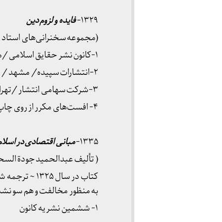
۱۳۲۹-
فایده و لزوم دین
(مجموعه سخنرانی‌های استاد دررا
۱-کانون نشر حقایق اسلامی /مشهد/ چاپخانه خراسان/ چاپ اول آذر ۱۳۲۹/۲۵
۲-انتشارات سپیده/ مشهد / تاریخ مقدمه ۱۳۴۴/۲/۲۸
۳-شرکت سهامی انتشار /تهران / خرداد ۱۳۴۷( همراه با تجدید نظر)
۴- افست‌های مکرر از روی چاپ سوم .
۱۳۳۵‍‍-
مبانی اقتصادی در اسلام
( تألیف عبدالحمید جودة السحا
کتاب در سال
به منظور مخالفت و هم سو نشدن
۱- ششمین نشریه کانون