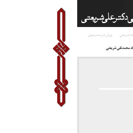
اد شریعتی
پوران شریعت‌رضوی
د محمدتقی شریعتی