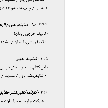
۲-همان / چاپ هفدهم ۱۳۲۳( با تصحیح و تصرفات کامل.)
۱۳۲۳-
عباسه خواهر هارون الر
( تالیف جرجی زیدان)
۱-کتابفروشی باستان / مشهد/ چاپ اول ۱۳۲۳/ ۲۷۱ص
۱۳۲۵-
تعلیمات دینی
( این کتاب به عنوان متن درسی
۱- کتابفروشی زوار / مشهد / چاپ اول ۱۳۲۵/ ۳۴ص جیبی
۱۳۲۶-
کارنامه کانون نشر حقایق
۱- شرکت چاپخانه خراسان/ مشهد/ چاپ اول ۱۳۲۶/ ۲۰ص