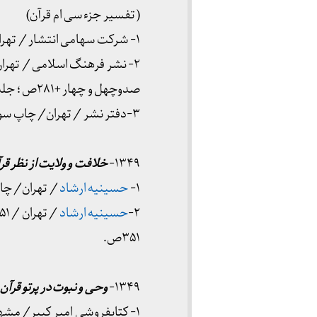
( تفسیر جزء سی ام قرآن)
۱- شرکت سهامی انتشار / تهران / چاپ اول ۱۳۵۶/ ۴۳۵ ص وزیری
۲- نشر فرهنگ اسلامی / تهران/چاپ دوم ۱۳۵۳/ دوجلد ؛‌جلد اول
صدوچهل و چهار +۲۸۱ص ؛‌ جلد دوم ۳۹۹ص وزیری.
۳-دفتر نشر / تهران/ چاپ سوم ۱۳۵۴/ هفتادو دو + ۴۲۵ص، وزیری.
۱۳۴۹-
خلافت و ولایت از نظر ق
۱-
حسینیه ارشاد
/ تهران/ چاپ ۱۳۴۹/ بیست و سه +
۲-
حسینیه ارشاد
/ تهران / ۱۳۵۱/ بیست و هشت + ۱۱ +
۳۵۱ص.
۱۳۴۹-
وحی و نبوت در پرتو قرآن
۱- کتابفروشی امیر کبیر/ مشهد / چاپ ۱۳۴۹/ ۴۸۰ص وزیری.