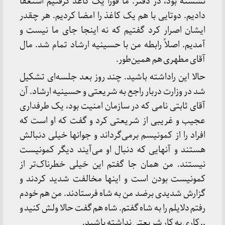
نشسته بود، در دفتر. ما فوراً یک کاغذ گرفتیم استعفا
دادیم. دوتایی با هم یک کاغذ را امضا کردیم. هر چقدر
ایشان اصرار کرد گفتیم که نه اینجا جای ما نیست و
آمدیم. اصلاً رابطه من با حسینیه ارشاد تمام شد. مال
آقای مطهری هم همین‌طور.
حالا این راداشته باشید. چند روز بعد جلسه‌ای تشکیل
شد در وزارت دربار راجع به شریعتی و حسینیه ارشاد. آن
آقای ثابتی نامی که در سازمان امنیت بود، یک طرفداری
عجیب و غریبی از شریعتی کرد و گفت که او است که
افراد را از کمونیسم برمی‌گرداند و جوانها خیلی دنبالش
هستند و آنهایی که دنبال او می‌آیند دیگر کمونیست
نیستند. من همان جا گفتم این خیلی خطرناک‌تر از
کمونیست بودن است و اینها مخالفت شدید کردند و
گزارش شدیدی برضد من به شاه فرستادند. من هم خودم
رفتم دلایلم را به شاه گفتم. شاه هم گفت حالا ولش کنید و
.. کاری به کار شریعتی نداشته باشید.