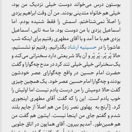
بوستون درس می‌خواند دوست خیلی نزدیک من بود،
خیلی هم خانواه متدینی بودند. من آن وقت ابراهیم یزدی
را اصلاً نمی‌شناختم. اسمش را فقط شنیده بودم. اما
اسماعیل یزدی با من دوست بود. ما سه تایی، اسماعیل
یزدی هم با ما آمد و با آقای مطهری رفتیم برای اینکه شب
عاشورا را در
حسینیه ارشاد
بگذرانیم. رفتیم تو نشستیم،
حالا پُر پُر. پُر پُر و آن بالا شریعتی دارد سخنرانی می‌کند و
یک سخنرانی خیلی خیلی تند کرد در مدح چه‌گوارا و گفت
حضرت امام حسین در واقع چه‌گوارای عصر خودشون
بودند و چه‌گوارا امام حسین عصر خود. یک همچین چیزی
گفت حالا دومیش را من درست یادم نیست اما اولیش را
خوب یادم است. این را که گفت آقای مطهری اینجوری
کرد. [آرنج به پهلوی نصر زد] من هم اصلاً از جایم بلند
شدم و گفتم جای من اینجا نیست. ایشون هم گفت من
هم همین‌طور. آمدیم بیرون. آقای همایون در اتاق جلویی