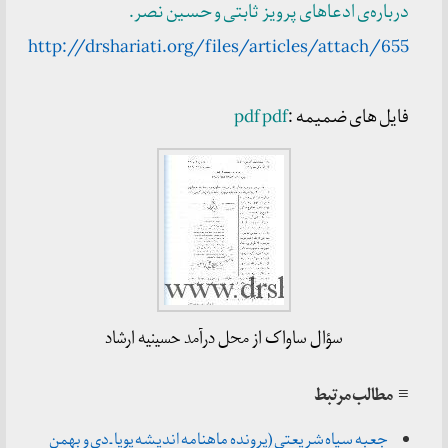
درباره‌ی ادعاهای پرویز ثابتی و حسین نصر
.
http://drshariati.org/files/articles/attach/655
فایل های ضمیمه :
pdf
pdf
سؤال ساواک از محل درآمد حسینیه ارشاد
≡ مطالب مرتبط
جعبه سیاه شریعتی (پرونده ماهنامه اندیشه پویا ـ دی و بهمن