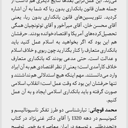
می‌زند. این عمل‌گرایی بعدها نتایج دیگری هم داشت از
جمله همان قانون بانکداری بدون ربا که شما به آن اشاره
کردید. تئوریسین‌های قانون بانکداری بدون ربا، یعنی
آقای محسن خان، آقای میرآخور و آقای توتونچیان همگی
تحصیل‌کرده‌های آمریکا و اقتصادخوانده بودند. حرفشان
هم این بود که اگر بخواهید به اسلام عمل کنید باید
بانکداری متعارف را کنار بگذارید چون ربوی و خلاف اسلام
و عدالت است. حتی مدعی بودند که بانکداری متعارف
خلاف کارآمدی است؛ یعنی از نظر اقتصادی هم به آن ایراد
وارد می‌دانستند. مهم اینکه هیچ استدلالی هم نداشتند و
تنها حرفشان این بود که وقت عمل است؛ انقلاب اسلامی
صورت گرفته و باید بانکداری اسلامی ایجاد و به آن عمل
کنیم.
محمد قوچانی
: تبارشناسی دو طرز تفکر ناسیونالیسم و
کمونیسم در دهه 1320 را آقای دکتر غنی‌نژاد در کتاب
«تجددطلبی و توسعه در ایران معاصر» به خوبی توضیح