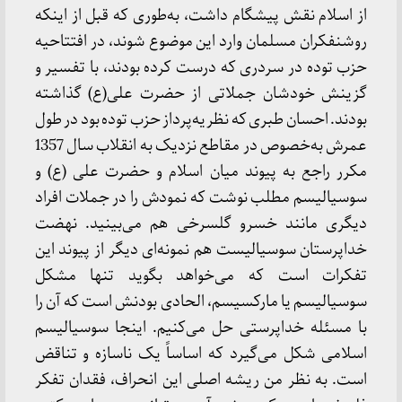
از اسلام نقش پیشگام داشت، به‌طوری که قبل از اینکه
روشنفکران مسلمان وارد این موضوع شوند، در افتتاحیه
حزب توده در سردری که درست کرده بودند، با تفسیر و
گزینش خودشان جملاتی از حضرت علی(ع) گذاشته
بودند. احسان طبری که نظریه‌پرداز حزب توده بود در طول
عمرش به‌خصوص در مقاطع نزدیک به انقلاب سال 1357
مکرر راجع به پیوند میان اسلام و حضرت علی (ع) و
سوسیالیسم مطلب نوشت که نمودش را در جملات افراد
دیگری مانند خسرو گلسرخی هم می‌بینید. نهضت
خداپرستان سوسیالیست هم نمونه‌ای دیگر از پیوند این
تفکرات است که می‌خواهد بگوید تنها مشکل
سوسیالیسم یا مارکسیسم، الحادی بودنش است که آن را
با مسئله خداپرستی حل می‌کنیم. اینجا سوسیالیسم
اسلامی شکل می‌گیرد که اساساً یک ناسازه و تناقض
است. به نظر من ریشه اصلی این انحراف، فقدان تفکر