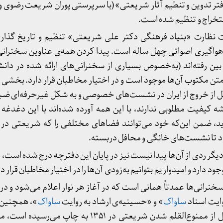
تر تدوین و تنطیم آثار شریعتی» (با سرپرستی پوران شریعت رضوی و ب
تخراج و تنظیم شده است.
 نظارت «بنیاد فرهنگی دکتر علی شریعتی» تنظیم و تاریخ گذا
هواگیری اصواتی چهل ساله است. پیدا کردن همه‌ی عناوین سخنرانی‌
بین رفته‌اند (به‌خصوص بسیاری از سخنرانی‌های ارائه شده در دانش
مکتوب آن‌ها موجود است و در اختیار مخاطبان قرار دارد. بخشی از
 آزادی در سال ۱۳۵۴ و قبل از خروج از ایران در نشست‌های خصوصی و به شکل غیرحرفه‌ا
ه کیفیت مطلوبی ندارند، با این همه آورده شده‌اند با این دغدغه 
اید، ضمن این‌که خود می‌توانند فضاهای مختلفی را که شریعتی در
اد تا نشست‌های خانگی و محافل دربسته.
گر ردی از آن‌ها پیدا نیست نیز در پایان این دفترچه درج شده است،
 دارد و امیدواریم بتوانیم به‌زودی آن‌ها را در اختیار مخاطبان قرار د
خنرانی‌ها عمدتاً همانی است که در آغاز هر نوار اعلام می‌شود و د
ایت اسناد
ساواک
» و «حسینیه‌ی ارشاد به روایت
ساواک
»، همچنین 
که توسط حسینیه‌ی ارشاد قبل از ممنوع‌القلم شدن شریعتی در ۱۳۵۱ ب