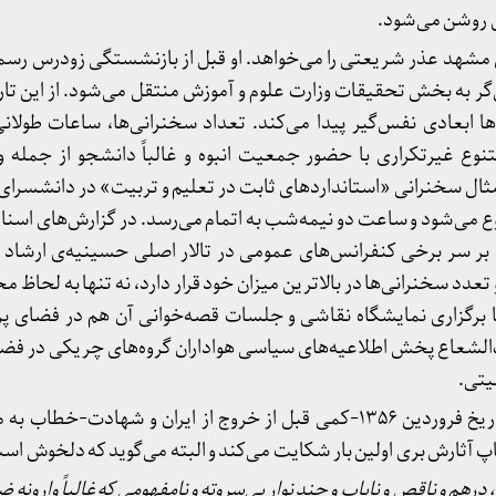
ص روشن می‌شود.
‌گر به بخش تحقیقات وزارت علوم و آموزش منتقل می‌شود. از این تاری
 ابعادی نفس‌گیر پیدا می‌کند. تعداد سخنرانی‌ها، ساعات طولانی 
تنوع غیرتکراری با حضور جمعیت انبوه و غالباً دانشجو از جمله و
مثال سخنرانی «استانداردهای ثابت در تعلیم و تربیت» در دانشسرای
 می‌شود و ساعت دو نیمه‌شب به اتمام می‌رسد. در گزارش‌های اسنا
ننده بر سر برخی کنفرانس‌های عمومی در تالار اصلی حسینیه‌ی ارشاد
موضوع و تعدد سخنرانی‌ها در بالاترین میزان خود قرار دارد، نه تنها به لحاظ 
ر تا برگزاری نمایشگاه نقاشی و جلسات قصه‌خوانی آن هم در فضای
‌الشعاع پخش اطلاعیه‌های سیاسی هواداران گروه‌های چریکی در ف
یتی.
شریعتی خود در نامه ای به تاریخ فروردین ۱۳۵۶-کمی قبل از خروج از ایران و شهاد
پ آثارش بری اولین بار شکایت می‌کند و البته می‌گوید که دلخوش است
درهم و ناقص و نایاب و چند نوار بی
سروته و نامفهومی که غالباً وارونه 