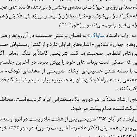
اه صدای زوزه
ی حیوانات ترسیده
ی وحشی را می
دهد، فاصله
های عجی
که جگر آدم را می
خراشد و مغز استخوان را نیشتر می
زند باید فکرش را هم 
ا می
خورد و ذوب می
کند و پیر!»(م.آ. ۳۴)
ه روایت اسناد
ساواک
» به فضای پرتنش حسینیه در آن روزها و ضر
های جوان «انقلابی» اشاره‌های فراوان دارد و از کنترل مسئولان حسین
وهای انتظامی صحبت می‌کند. شریعتی کاملاً بر تنگی زمانی آگا
ایی که ممکن است برنامه‌های خود را پیش ببرد. در آخرین جلسه
با بسته شدن حسینیه‌ی ارشاد، شریعتی از «هفته‌ی کودک» سخ
ته‌ی بعد همراه کودکان‌شان به حسینیه بیایند و در نمایشگاه قص
ت کنند.
 حسینیه‌ی ارشاد عملاً در هر دو روز یک سخنرانی ایراد گردیده است. مخ
رکت‌کننده مدام بیشتر می‌شود.
به دنبال بسته شدن حسینیه‌ی ارشاد در آبان ۱۳۵۱ شریعتی پس از هشت ماه زیست در
در همسرش (دکتر غلامرضا شریعت رضوی)، در مهر ۱۳۵۲ خود را تحویل
برد.