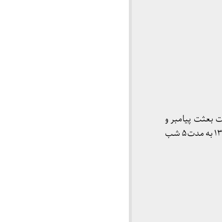
 بعثت پیامبر و
رونمایی از کتاب دو جلدی «محمد خاتم پیامبران» ایراد گردیده است. این مراسم از تاریخ ۲۴ مهر ۱۳۴۷ به مدت ۵ شب