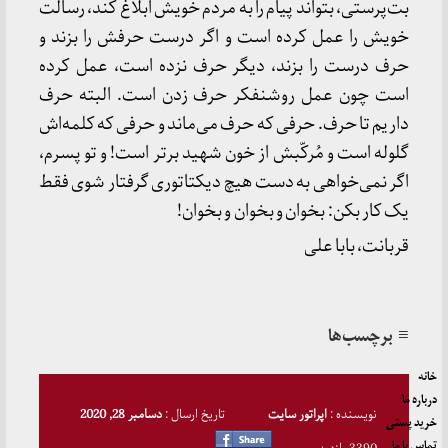
بت‌پرستی، بتواند پیام را به مردم خویش ابلاغ کند، رسالت
خویش را عمل کرده است و اگر درست حرفش را بزند و
حرف درست را بزند، دیگر حرف نزده است، عمل کرده
است چون عمل روشنفکر حرف زدن است. البته حرف
داریم تا حرف. حرفی که حرف می‌ماند و حرفی که کلمه‌اش
گلوله است و مُرکّبش از خون شهید برتر است! و تو پسرم،
اگر نمی‌خواهی به دست هیچ دیکتاتوری گرفتار شوی فقط
یک کار بکن: بخوان و بخوان و بخوان!
قربانت، بابا علی
≡ برچسب‌ها
خانه
درباره ما
نویسنده :
اپراتور سایت
تاریخ ارسال :
دسامبر 28, 2020
خرید پستی
تماس با ما