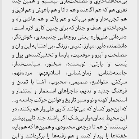
بی‌محافظه‌کاری و مصلحت‌بازی نیستیم و همین چند
نفری هم که هم آگاهند و هم دانا و هم باهوش و هم لایق و
هم تجربه‌دار و هم بی‌باک و هم پاک و هم عاشق راه و
خودباخته‌ی هدف و چنان‌که برای چنین کاری لازم است،
«مردانی علی‌وار» یعنی روح‌هایی چندبعدی، خوش‌نگر،
دانشمند، دلیر، مبارز، نترس، زرنگ، بی‌اعتنا به این و آن و
مصلحت و آبرو و موقعیت، پارسا و تحقیرکننده‌ی پول و
پُست و پارتی، نویسنده، سخنور، سیاست‌مدار،
جامعه‌شناس، زمان‌شناس، اسلام‌فهم، مردم‌فهم،
سرکش، متواضع، صمیمی، محبوب، آشنا با تمدن و
فرهنگ جدید و قدیم، ماجراهای استعمار و استثمار و
استحمار کهنه و نو و سیر تاریخ و قوانین حرکت جامعه و…
که این‌جور کسان که می‌توانند کاری علی‌وار هم بکنند، در
این محیط معاویه‌وار بی‌شک اگر باشند چند تایی بیشتر
نیستند، آن هم تا درجه‌ی محدودی. و همین‌ها که هم باید
خفته‌ها را بیدار کنند و هم رفته‌ها را برگردانند و این